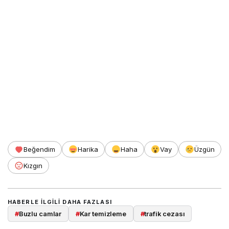
Beğendim
Harika
Haha
Vay
Üzgün
Kızgın
HABERLE ILGILI DAHA FAZLASI
#
Buzlu camlar
#
Kar temizleme
#
trafik cezası