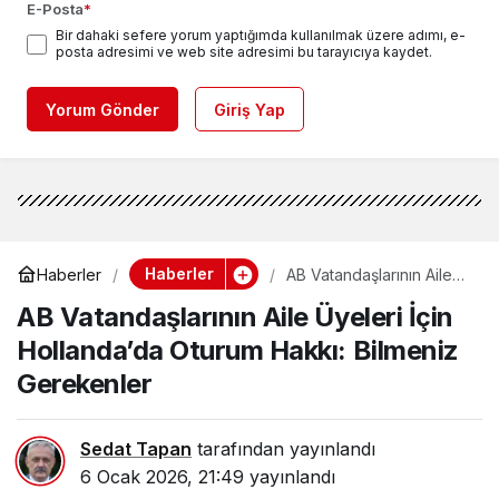
E-Posta
*
Bir dahaki sefere yorum yaptığımda kullanılmak üzere adımı, e-
posta adresimi ve web site adresimi bu tarayıcıya kaydet.
Yorum Gönder
Giriş Yap
Haberler
Haberler
AB Vatandaşlarının Aile
Üyeleri İçin Hollanda’da
AB Vatandaşlarının Aile Üyeleri İçin
Oturum Hakkı: Bilmeniz
Gerekenler
Hollanda’da Oturum Hakkı: Bilmeniz
Gerekenler
Sedat Tapan
tarafından yayınlandı
6 Ocak 2026, 21:49
yayınlandı