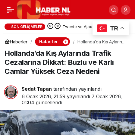
AB Vatandaşlarının Aile
0
Paylaş
Üyeleri İçin Hollanda’da
Twente ve Ajax UEFA Konferans
SON GELIŞMELER
TR
Ligi’nde rakiplerine gol yağdırdı
Oturum Hakkı: Bilmeniz
Haberler
Haberler
Hollanda’da Kış Aylarında
Trafik Cezalarına Dikkat:
Hollanda’da Kış Aylarında Trafik
Buzlu ve Karlı Camlar
Yüksek Ceza Nedeni
Gerekenler
Cezalarına Dikkat: Buzlu ve Karlı
Camlar Yüksek Ceza Nedeni
Sedat Tapan
tarafından yayınlandı
6 Ocak 2026, 21:59
yayınlandı
7 Ocak 2026,
01:04
güncellendi