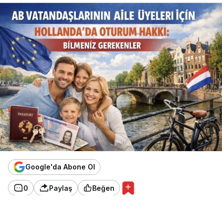
Google'da Abone Ol
0
Paylaş
Beğen
Hollanda’da yaşayan AB vatandaşlarının aile