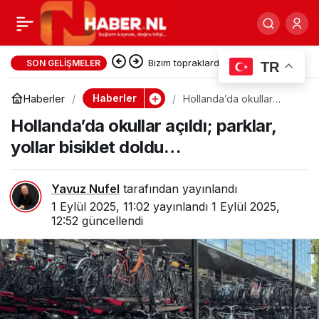
Kayıp gençler sağ salim
0
Paylaş
bulundu!
Bizim topraklarda 2.700 yıl önce
SON GELIŞMELER
TR
yazılan destan : Odessa
Haberler
Haberler
Hollanda’da okullar
açıldı; parklar, yollar
Hollanda’da okullar açıldı; parklar,
bisiklet doldu…
yollar bisiklet doldu…
Yavuz Nufel
tarafından yayınlandı
1 Eylül 2025, 11:02
yayınlandı
1 Eylül 2025,
12:52
güncellendi