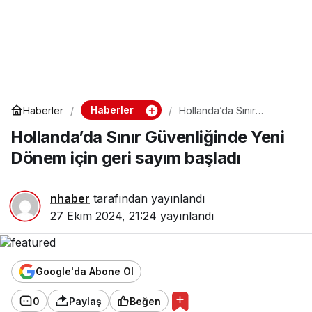
Haberler
Haberler
Hollanda’da Sınır
Güvenliğinde Yeni
Hollanda’da Sınır Güvenliğinde Yeni
Dönem için geri sayım
başladı
Dönem için geri sayım başladı
nhaber
tarafından yayınlandı
27 Ekim 2024, 21:24
yayınlandı
Google'da Abone Ol
0
Paylaş
Beğen