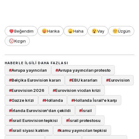
Beğendim
Harika
Haha
Vay
Üzgün
Kızgın
HABERLE ILGILI DAHA FAZLASI
#
Avrupa yayıncıları
#
Avrupa yayıncıları protesto
#
Belçika Eurovision kararı
#
EBU kararları
#
Eurovision
#
Eurovision 2026
#
Eurovision vicdan krizi
#
Gazze krizi
#
Hollanda
#
Hollanda İsrail'e karşı
#
İrlanda Eurovision'dan çekildi
#
İsrail
#
İsrail Eurovision tepkisi
#
İsrail protestosu
#
İsrail siyasi katılım
#
kamu yayıncıları tepkisi