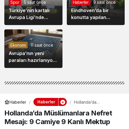
Spor
5 saat önce
Haberler
9 saat önce
Türkiye’nin kartalı
Eindhoven’da bir
Avrupa Ligi’nde
konutta yapılan
Samet’le uçtu:
aramada silaha
Hradec Kralove 0 –
benzer bir nesne
Beşiktaş 1
bulundu.
Ekonomi
11 saat önce
Avrupa’nın yeni
paraları hazırlanıyor:
Euro banknotları
yeniden tasarlanıyor
Haberler
Haberler
Hollanda’da
Müslümanlara Nefret
Hollanda’da Müslümanlara Nefret
Mesajı: 9 Camiye 9 Kanlı
Mektup
Mesajı: 9 Camiye 9 Kanlı Mektup