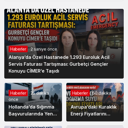
Haberler
2 saniye önce
Alanya’da Özel Hastanede 1.293 Euroluk Acil
Servis Faturası Tartışması: Gurbetçi Gençler
Konuyu CİMER’e Taşıdı
Haberler
25 dakika
Haberler
50 dakika
önce
önce
Hollanda’da Sığınma
Avrupa’daki Kuraklık
Başvurularında Yeni
Enerji Fiyatlarını
Değerlendirme
Vurdu: Hollanda’da
Sistemi Masada:
Elektrik Maliyetleri