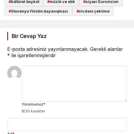
#
kültürel boykot
#
müzik ve etik
#
siyasi Eurovision
#
Slovenya Filistin dayanışması
#
vicdani çekilme
Bir Cevap Yaz
E-posta adresiniz yayınlanmayacak.
Gerekli alanlar
*
ile işaretlenmişlerdir
Yorumunuz
*
0
/30 karakter
Ad
*