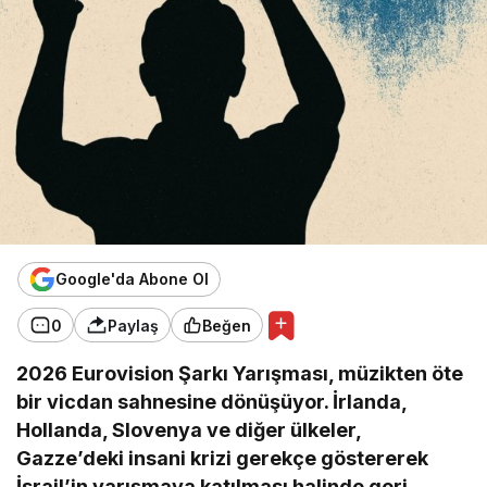
Google'da Abone Ol
0
Paylaş
Beğen
2026 Eurovision Şarkı Yarışması, müzikten öte
bir vicdan sahnesine dönüşüyor. İrlanda,
Hollanda, Slovenya ve diğer ülkeler,
Gazze’deki insani krizi gerekçe göstererek
İsrail’in yarışmaya katılması halinde geri