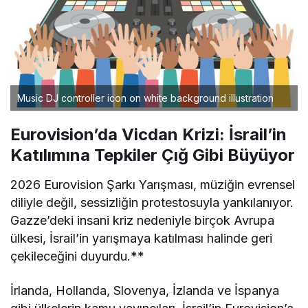
Music DJ controller icon on white background illustration
Eurovision’da Vicdan Krizi: İsrail’in
Katılımına Tepkiler Çığ Gibi Büyüyor
2026 Eurovision Şarkı Yarışması, müziğin evrensel
diliyle değil, sessizliğin protestosuyla yankılanıyor.
Gazze’deki insani kriz nedeniyle birçok Avrupa
ülkesi, İsrail’in yarışmaya katılması halinde geri
çekileceğini duyurdu.**
İrlanda, Hollanda, Slovenya, İzlanda ve İspanya