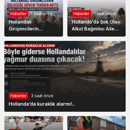
IND’den Kritik Rapor
Yükseliyor
Haberler
1 saat önce
Haberler
1 saat önce
Hollandalı
Hollanda’da Şok Olay:
Girişimcilerin
Alkol Bağımlısı Aile
Geleceğe Güveni
Hekimi Görevden
Yeniden Arttı: Küresel
Uzaklaştırıldı,
Gerilimlere Rağmen
Muayenehanede
İyimserlik Güçleniyor
Şarap Şişeleri
Bulundu
Haberler
3 saat önce
Hollanda’da kuraklık alarmı!..