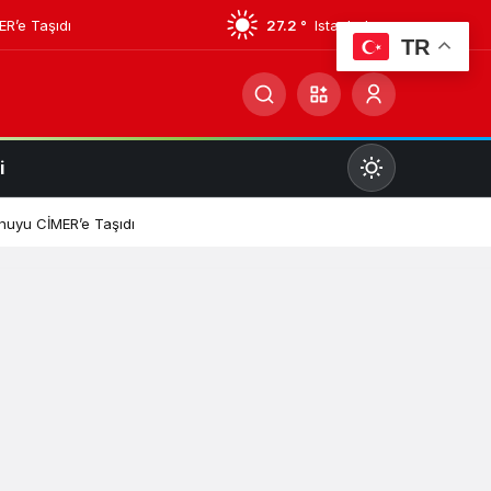
ER’e Taşıdı
27.2 °
Istanbul
TR
i
Mod
değiştir
onuyu CİMER’e Taşıdı
Gündüz Modu
Gündüz modunu seçin.
Gece Modu
Gece modunu seçin.