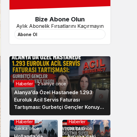
Bize Abone Olun
Aylık Abonelik Fırsatlarını Kaçırmayın
Abone Ol
Haberler
2 saniye önce
Alanya’da Özel Hastanede 1.293
Euroluk Acil Servis Faturası
Tartışması: Gurbetçi Gençler Konuyu
CİMER’e Taşıdı
Haberler
25
Haberler
50
dakika önce
dakika önce
Hollanda’da
Avrupa’daki