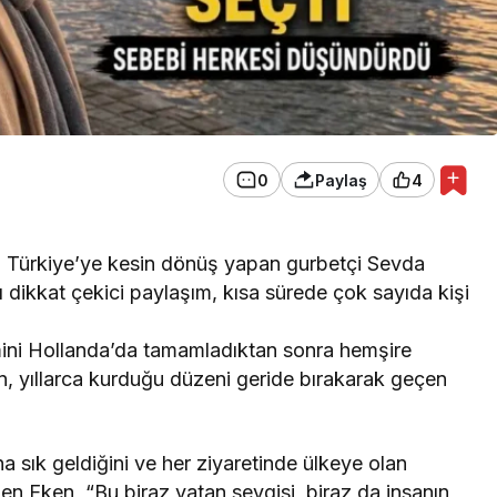
0
Paylaş
4
a Türkiye’ye kesin dönüş yapan gurbetçi Sevda
dikkat çekici paylaşım, kısa sürede çok sayıda kişi
ni Hollanda’da tamamladıktan sonra hemşire
n, yıllarca kurduğu düzeni geride bırakarak geçen
a sık geldiğini ve her ziyaretinde ülkeye olan
en Eken, “Bu biraz vatan sevgisi, biraz da insanın