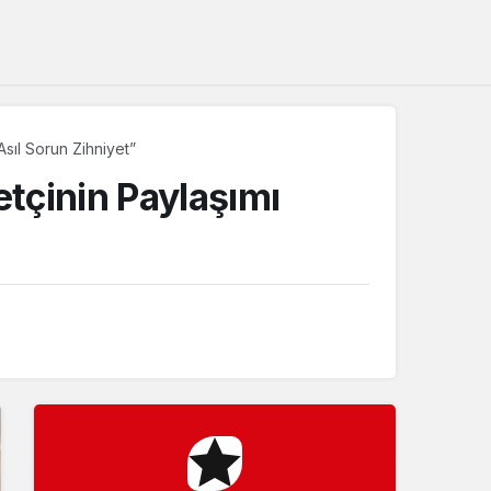
Sistem Modu
Sistem modunu seçin.
sıl Sorun Zihniyet”
tçinin Paylaşımı