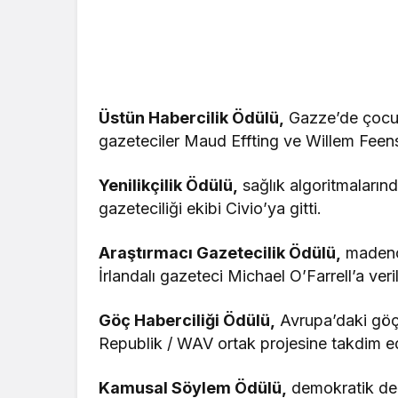
Üstün Habercilik Ödülü,
Gazze’de çocukl
gazeteciler Maud Effting ve Willem Feenst
Yenilikçilik Ödülü,
sağlık algoritmalarınd
gazeteciliği ekibi Civio’ya gitti.
Araştırmacı Gazetecilik Ödülü,
madenci
İrlandalı gazeteci Michael O’Farrell’a veril
Göç Haberciliği Ödülü,
Avrupa’daki göç
Republik / WAV ortak projesine takdim ed
Kamusal Söylem Ödülü,
demokratik değe