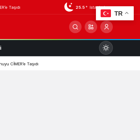
ER’e Taşıdı
25.5 °
Istanbul
TR
i
Mod
değiştir
onuyu CİMER’e Taşıdı
Gündüz Modu
Gündüz modunu seçin.
Gece Modu
Gece modunu seçin.