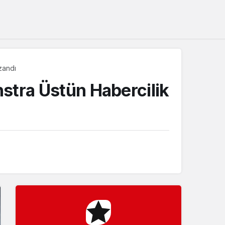
Sistem Modu
Sistem modunu seçin.
zandı
nstra Üstün Habercilik