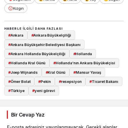
Kızgın
HABERLE ILGILI DAHA FAZLASI
#
Ankara
#
Ankara Büyükelçiliği
#
Ankara Büyükşehir Belediyesi Başkanı
#
Ankara Hollanda Büyükelçiliği
#
Hollanda
#
Hollanda Kral Günü
#
Hollanda’nın Ankara Büyükelçisi
#
Joep Wijnands
#
Kral Günü
#
Mansur Yavaş
#
Ömer Bolat
#
Pekin
#
resepsiyon
#
Ticaret Bakanı
#
Türkiye
#
yeni görevi
Bir Cevap Yaz
E-posta adresiniz yayınlanmayacak.
Gerekli alanlar