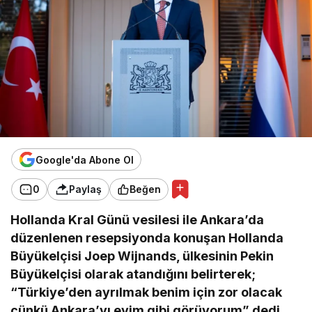
Google'da Abone Ol
0
Paylaş
Beğen
Hollanda Kral Günü vesilesi ile Ankara’da
düzenlenen resepsiyonda konuşan Hollanda
Büyükelçisi Joep Wijnands, ülkesinin Pekin
Büyükelçisi olarak atandığını belirterek;
“Türkiye’den ayrılmak benim için zor olacak
çünkü Ankara’yı evim gibi görüyorum” dedi.