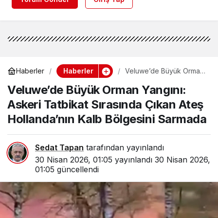
Haberler
Haberler
Veluwe’de Büyük Orman
Yangını: Askeri Tatbikat
Veluwe’de Büyük Orman Yangını:
Sırasında Çıkan Ateş
Hollanda’nın Kalb
Askeri Tatbikat Sırasında Çıkan Ateş
Bölgesini Sarmada
Hollanda’nın Kalb Bölgesini Sarmada
Sedat Tapan
tarafından yayınlandı
30 Nisan 2026, 01:05
yayınlandı
30 Nisan 2026,
01:05
güncellendi