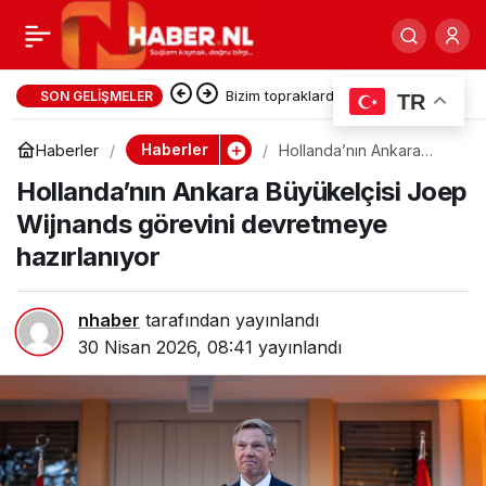
Veluwe’de Büyük Orman
0
Paylaş
Yangını: Askeri Tatbikat
Bizim topraklarda 2.700 yıl önce
SON GELIŞMELER
TR
yazılan destan : Odessa
Sırasında Çıkan Ateş
Haberler
Haberler
Hollanda’nın Ankara
Büyükelçisi Joep
Hollanda’nın Ankara Büyükelçisi Joep
Wijnands görevini
devretmeye hazırlanıyor
Hollanda’nın Kalb
Wijnands görevini devretmeye
hazırlanıyor
Bölgesini Sarmada
nhaber
tarafından yayınlandı
30 Nisan 2026, 08:41
yayınlandı