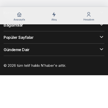
Kurumsal
Anasayfa
Akış
Hesabım
Bağlantılar
Popüler Sayfalar
Gündeme Dair
© 2026 tüm telif hakkı N'haber'e aittir.