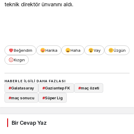
teknik direktör ünvanını aldı.
Beğendim
Harika
Haha
Vay
Üzgün
Kızgın
HABERLE ILGILI DAHA FAZLASI
#
Galatasaray
#
Gaziantep FK
#
maç özeti
#
maç sonucu
#
Süper Lig
Bir Cevap Yaz