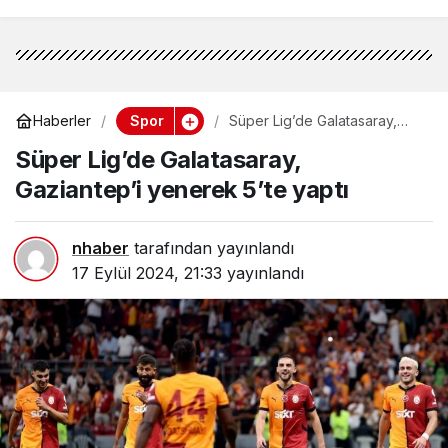
Spor
Haberler
Süper Lig’de Galatasaray,
Gaziantep’i yenerek 5’te
Süper Lig’de Galatasaray,
yaptı
Gaziantep’i yenerek 5’te yaptı
nhaber
tarafından yayınlandı
17 Eylül 2024, 21:33
yayınlandı