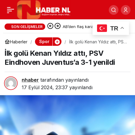
Süper Lig’de
0
Paylaş
Galatasaray,
Hollanda’dan uçağa bindi,
SON GELIŞMELER
TR
Türkiye’ye iner inmez tutuklandı
Gaziantep’i yenerek 5’te
Spor
Haberler
İlk golü Kenan Yıldız attı, PSV
Eindhoven Juventus’a 3-1
İlk golü Kenan Yıldız attı, PSV
yenildi
yaptı
Eindhoven Juventus’a 3-1 yenildi
nhaber
tarafından yayınlandı
17 Eylül 2024, 23:37
yayınlandı