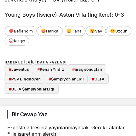
Young Boys (İsviçre)-Aston Villa (İngiltere): 0-3
Beğendim
Harika
Haha
Vay
Üzgün
Kızgın
HABERLE ILGILI DAHA FAZLASI
#
Juventus
#
Kenan Yıldız
#
maç sonuçları
#
PSV Eindhoven
#
Şampiyonlar Ligi
#
UEFA
#
UEFA Şampiyonlar Ligi
Bir Cevap Yaz
E-posta adresiniz yayınlanmayacak.
Gerekli alanlar
*
ile işaretlenmişlerdir