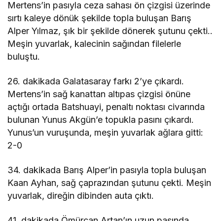
Mertens’in pasıyla ceza sahası ön çizgisi üzerinde
sırtı kaleye dönük şekilde topla buluşan Barış
Alper Yılmaz, şık bir şekilde dönerek şutunu çekti..
Meşin yuvarlak, kalecinin sağından filelerle
buluştu.
26. dakikada Galatasaray farkı 2’ye çıkardı.
Mertens’in sağ kanattan altıpas çizgisi önüne
açtığı ortada Batshuayi, penaltı noktası civarında
bulunan Yunus Akgün’e topukla pasını çıkardı.
Yunus’un vuruşunda, meşin yuvarlak ağlara gitti:
2-0
34. dakikada Barış Alper’in pasıyla topla buluşan
Kaan Ayhan, sağ çaprazından şutunu çekti. Meşin
yuvarlak, direğin dibinden auta çıktı.
41. dakikada Ömürcan Artan’ın uzun pasında