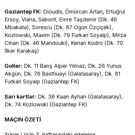
Gaziantep FK:
Dioudis, Ömürcan Artan, Ertuğrul
Ersoy, Viana, Saborit, Emre Taşdemir (Dk. 46
Mbakata), Sorescu (Dk. 87 Ogün Özçiçek),
Kozlowski, Maxim (Dk. 79 Furkan Soyalp), Mirza
Cihan (Dk. 46 Mandouki), Kenan Kodro (Dk. 70
İlker Karakaş)
Goller:
Dk. 11 Barış Alper Yılmaz, Dk. 26 Yunus
Akgün, Dk. 76 Basthuayi (Galatasaray), Dk. 81
Furkan Soyalp (Gaziantep FK)
Sarı kartlar:
Dk. 36 Kaan Ayhan (Galatasaray),
Dk. 74 Kozlowski (Gaziantep FK)
MAÇIN ÖZETİ
Süper Lig’in 3. haftasındaki erteleme