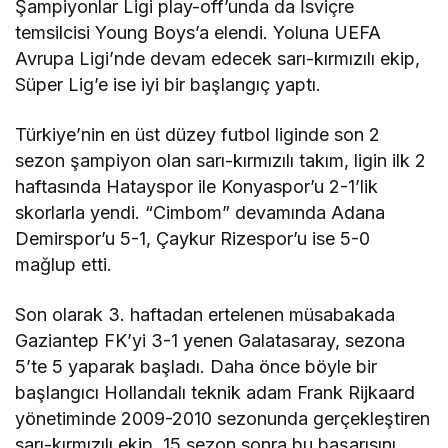
Şampiyonlar Ligi play-off’unda da İsviçre
temsilcisi Young Boys’a elendi. Yoluna UEFA
Avrupa Ligi’nde devam edecek sarı-kırmızılı ekip,
Süper Lig’e ise iyi bir başlangıç yaptı.
Türkiye’nin en üst düzey futbol liginde son 2
sezon şampiyon olan sarı-kırmızılı takım, ligin ilk 2
haftasında Hatayspor ile Konyaspor’u 2-1’lik
skorlarla yendi. “Cimbom” devamında Adana
Demirspor’u 5-1, Çaykur Rizespor’u ise 5-0
mağlup etti.
Son olarak 3. haftadan ertelenen müsabakada
Gaziantep FK’yi 3-1 yenen Galatasaray, sezona
5’te 5 yaparak başladı. Daha önce böyle bir
başlangıcı Hollandalı teknik adam Frank Rijkaard
yönetiminde 2009-2010 sezonunda gerçekleştiren
sarı-kırmızılı ekip, 15 sezon sonra bu başarısını