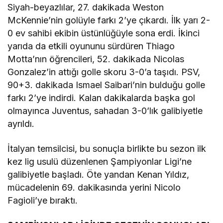
Siyah-beyazlılar, 27. dakikada Weston
McKennie’nin golüyle farkı 2’ye çıkardı. İlk yarı 2-
0 ev sahibi ekibin üstünlüğüyle sona erdi. İkinci
yarıda da etkili oyununu sürdüren Thiago
Motta’nın öğrencileri, 52. dakikada Nicolas
Gonzalez’in attığı golle skoru 3-0’a taşıdı. PSV,
90+3. dakikada Ismael Saibari’nin bulduğu golle
farkı 2’ye indirdi. Kalan dakikalarda başka gol
olmayınca Juventus, sahadan 3-0’lık galibiyetle
ayrıldı.
İtalyan temsilcisi, bu sonuçla birlikte bu sezon ilk
kez lig usulü düzenlenen Şampiyonlar Ligi’ne
galibiyetle başladı. Öte yandan Kenan Yıldız,
mücadelenin 69. dakikasında yerini Nicolo
Fagioli’ye bıraktı.