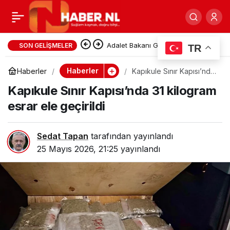
Rotterdam’da Silahla
0
Paylaş
Yaralama Olayında
Adalet Bakanı Gürlek: İnternet
SON GELIŞMELER
TR
Haberciliğine Yeni Yasal
Kadın Hayatını Kaybetti
Haberler
Haberler
Kapıkule Sınır Kapısı’nda
31 kilogram esrar ele
Düzenleme Yolda
Kapıkule Sınır Kapısı’nda 31 kilogram
geçirildi
esrar ele geçirildi
Sedat Tapan
tarafından yayınlandı
25 Mayıs 2026, 21:25
yayınlandı