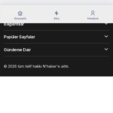
Kurumsal
Anasayfa
Akış
Hesabım
Bağlantılar
Popüler Sayfalar
Gündeme Dair
© 2026 tüm telif hakkı N'haber'e aittir.