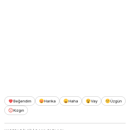
Beğendim
Harika
Haha
Vay
Üzgün
Kızgın