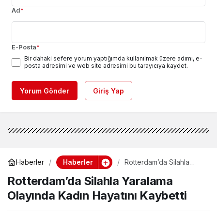
Ad
*
E-Posta
*
Bir dahaki sefere yorum yaptığımda kullanılmak üzere adımı, e-
posta adresimi ve web site adresimi bu tarayıcıya kaydet.
Yorum Gönder
Giriş Yap
Haberler
Haberler
Rotterdam’da Silahla
Yaralama Olayında Kadın
Rotterdam’da Silahla Yaralama
Hayatını Kaybetti
Olayında Kadın Hayatını Kaybetti