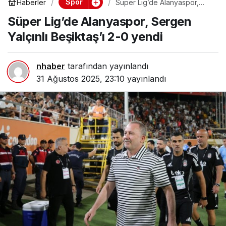
Spor
Haberler
Süper Lig’de Alanyaspor,
Sergen Yalçınlı Beşiktaş’ı 2-0
Süper Lig’de Alanyaspor, Sergen
yendi
Yalçınlı Beşiktaş’ı 2-0 yendi
nhaber
tarafından yayınlandı
31 Ağustos 2025, 23:10
yayınlandı