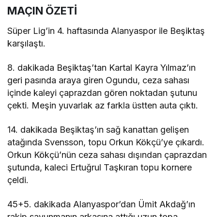
MAÇIN ÖZETİ
Süper Lig’in 4. haftasında Alanyaspor ile Beşiktaş
karşılaştı.
8. dakikada Beşiktaş’tan Kartal Kayra Yılmaz’ın
geri pasında araya giren Ogundu, ceza sahası
içinde kaleyi çaprazdan gören noktadan şutunu
çekti. Meşin yuvarlak az farkla üstten auta çıktı.
14. dakikada Beşiktaş’ın sağ kanattan gelişen
atağında Svensson, topu Orkun Kökçü’ye çıkardı.
Orkun Kökçü’nün ceza sahası dışından çaprazdan
şutunda, kaleci Ertuğrul Taşkıran topu kornere
çeldi.
45+5. dakikada Alanyaspor’dan Ümit Akdağ’ın
rakip savunmanın arkasına attığı uzun topa