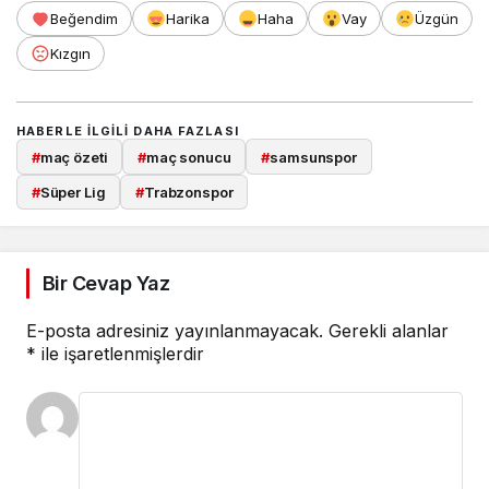
Beğendim
Harika
Haha
Vay
Üzgün
Kızgın
HABERLE ILGILI DAHA FAZLASI
#
maç özeti
#
maç sonucu
#
samsunspor
#
Süper Lig
#
Trabzonspor
Bir Cevap Yaz
E-posta adresiniz yayınlanmayacak.
Gerekli alanlar
*
ile işaretlenmişlerdir