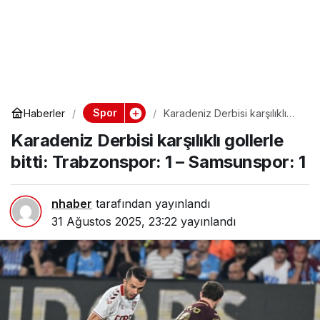
Spor
Haberler
Karadeniz Derbisi karşılıklı
gollerle bitti: Trabzonspor: 1 –
Karadeniz Derbisi karşılıklı gollerle
Samsunspor: 1
bitti: Trabzonspor: 1 – Samsunspor: 1
nhaber
tarafından yayınlandı
31 Ağustos 2025, 23:22
yayınlandı