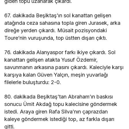
giden topu uzanarak çıkardı.
67. dakikada Beşiktaş’ın sol kanattan gelişen
atağında ceza sahasına topla giren Jurasek, arka
direğe yerden çıkardı. Müsait pozisyondaki
Toure’nin vuruşunda, top üstten dışarı çıktı.
76. dakikada Alanyaspor farkı ikiye çıkardı. Sol
kanattan gelişen atakta Yusuf Özdemir,
savunmanın arkasına pasını çıkardı. Kaleciyle karşı
karşıya kalan Güven Yalçın, meşin yuvarlağı
filelerle buluşturdu: 2-0.
80. dakikada Beşiktaş’tan Abraham’ın baskısı
sonucu Ümit Akdağ topu kalecisine göndermek
istedi. Araya giren Rafa Silva’nın çaprazdan
kaleye göndermek istediği top, az farkla dışarı
gitti.