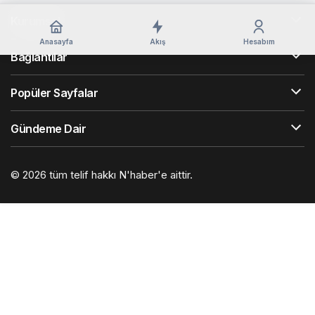
Kurumsal
Anasayfa
Akış
Hesabım
Bağlantılar
Popüler Sayfalar
Gündeme Dair
© 2026 tüm telif hakkı N'haber'e aittir.