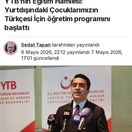
YTB’nin Eğitim Hamlesi:
İçin öğretim programını
Yurtdışındaki Çocuklarımızın
başlattı
Türkçesi İçin öğretim programını
başlattı
Sedat Tapan
tarafından yayınlandı
6 Mayıs 2026, 22:12
yayınlandı
7 Mayıs 2026,
17:01
güncellendi