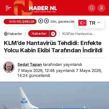
YTB’nin Eğitim Hamlesi:
0
Paylaş
Yurtdışındaki
Dim, gazetecilik yasası taslağını
SON GELIŞMELER
TR
Bakan Gürlek’e sundu
Çocuklarımızın Türkçesi
Haberler
Haberler
KLM’de Hantavirüs
Tehdidi: Enfekte Yolcu
KLM’de Hantavirüs Tehdidi: Enfekte
Kabin Ekibi Tarafından
İndirildi
İçin öğretim programını
Yolcu Kabin Ekibi Tarafından İndirildi
başlattı
Sedat Tapan
tarafından yayınlandı
7 Mayıs 2026, 12:48
yayınlandı
7 Mayıs 2026,
14:24
güncellendi