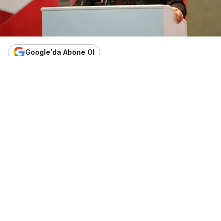
Google'da Abone Ol
0
Paylaş
Beğen
Başkan Turus’un liderliğindeki YTB, yurt dışında
yaşayan çocuklara kapsamlı Türkçe öğretim
programını başlattı – “Tohum, Fidan, Ağaç”
modeliyle 15 Haziran’a kadar başvuru alınıyor
Amsterdam
– Yurtdışı Türkler ve Akraba
Topluluklar Başkanlığı (YTB), yurt dışında ikamet
eden Türk kökenli çocuk ve gençlerin anadilleri
olan Türkçeyi etkin bir şekilde öğrenmelerini temin
etmek amacıyla kapsamlı bir destek programını