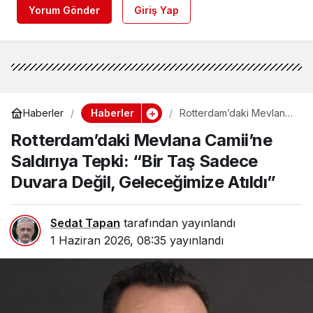
Yorum Gönder
Giriş Yap
Haberler
Haberler
Rotterdam’daki Mevlana
Camii’ne Saldırıya Tepki:
Rotterdam’daki Mevlana Camii’ne
“Bir Taş Sadece Duvara
Değil, Geleceğimize
Saldırıya Tepki: “Bir Taş Sadece
Atıldı”
Duvara Değil, Geleceğimize Atıldı”
Sedat Tapan
tarafından yayınlandı
1 Haziran 2026, 08:35
yayınlandı