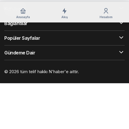
Kurumsal
Anasayfa
Akış
Hesabım
Bağlantılar
Popüler Sayfalar
Gündeme Dair
© 2026 tüm telif hakkı N'haber'e aittir.