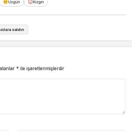
Üzgün
Kızgın
cılara saldırı
 alanlar
*
ile işaretlenmişlerdir