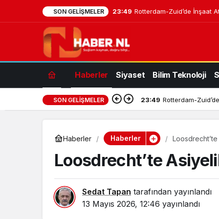
23:49
Rotterdam-Zuid’de İnşaat At
SON GELIŞMELER
Haberler
Siyaset
Bilim Teknoloji
S
23:49
Rotterdam-Zuid’de 
SON GELIŞMELER
Haberler
Haberler
Loosdrecht’te 
Loosdrecht’te Asiyeli
Sedat Tapan
tarafından yayınlandı
13 Mayıs 2026, 12:46
yayınlandı