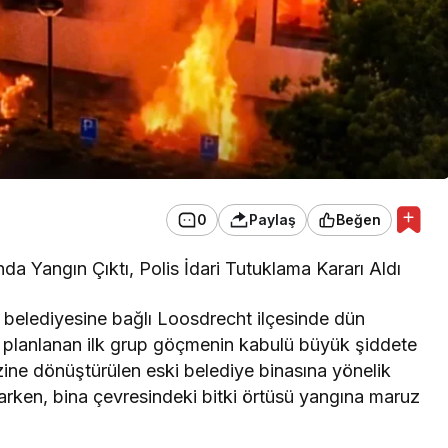
0
Paylaş
Beğen
nda Yangın Çıktı, Polis İdari Tutuklama Kararı Aldı
elediyesine bağlı Loosdrecht ilçesinde dün
i planlanan ilk grup göçmenin kabulü büyük şiddete
ezine dönüştürülen eski belediye binasına yönelik
tarken, bina çevresindeki bitki örtüsü yangına maruz