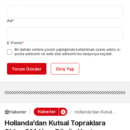
Ad
*
E-Posta
*
Bir dahaki sefere yorum yaptığımda kullanılmak üzere adımı, e-
posta adresimi ve web site adresimi bu tarayıcıya kaydet.
Yorum Gönder
Giriş Yap
Haberler
Haberler
Hollanda’dan Kutsal
Topraklara Giden 814
Hollanda’dan Kutsal Topraklara
Hacı Dönüş Yaptı