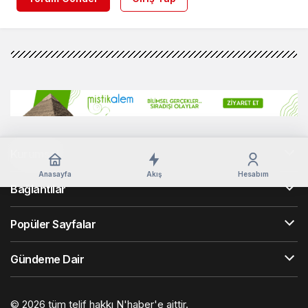
Kurumsal
Anasayfa
Akış
Hesabım
Bağlantılar
Popüler Sayfalar
Gündeme Dair
© 2026 tüm telif hakkı N'haber'e aittir.