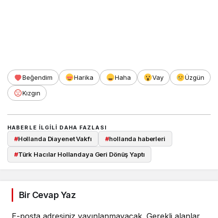
Beğendim
Harika
Haha
Vay
Üzgün
Kızgın
HABERLE ILGILI DAHA FAZLASI
#
Hollanda Diayenet Vakfı
#
hollanda haberleri
#
Türk Hacılar Hollandaya Geri Dönüş Yaptı
Bir Cevap Yaz
E-posta adresiniz yayınlanmayacak.
Gerekli alanlar