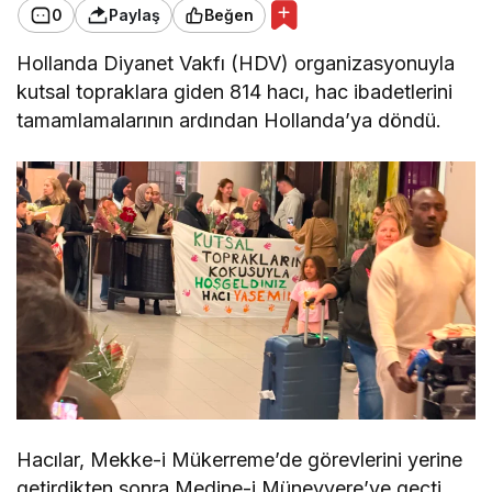
0
Paylaş
Beğen
Hollanda Diyanet Vakfı (HDV) organizasyonuyla
kutsal topraklara giden 814 hacı, hac ibadetlerini
tamamlamalarının ardından Hollanda’ya döndü.
Hacılar, Mekke-i Mükerreme’de görevlerini yerine
getirdikten sonra Medine-i Münevvere’ye geçti.