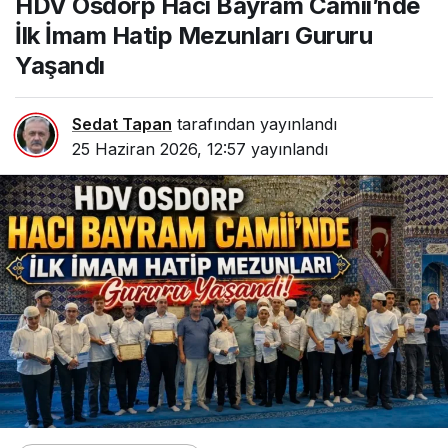
HDV Osdorp Hacı Bayram Camii’nde
İmam Hatip Mezunları
Gururu Yaşandı
İlk İmam Hatip Mezunları Gururu
Yaşandı
Sedat Tapan
tarafından yayınlandı
25 Haziran 2026, 12:57
yayınlandı