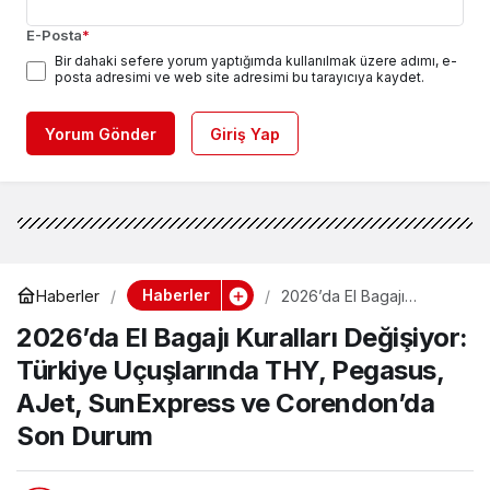
E-Posta
*
Bir dahaki sefere yorum yaptığımda kullanılmak üzere adımı, e-
posta adresimi ve web site adresimi bu tarayıcıya kaydet.
Yorum Gönder
Giriş Yap
Haberler
Haberler
2026’da El Bagajı
Kuralları Değişiyor:
2026’da El Bagajı Kuralları Değişiyor:
Türkiye Uçuşlarında
THY, Pegasus, AJet,
Türkiye Uçuşlarında THY, Pegasus,
SunExpress ve
Corendon’da Son Durum
AJet, SunExpress ve Corendon’da
Son Durum