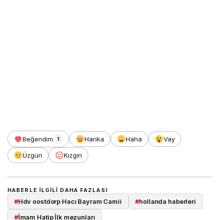
Beğendim
Harika
Haha
Vay
1
Üzgün
Kızgın
HABERLE ILGILI DAHA FAZLASI
#
Hdv oostdorp Hacı Bayram Camii
#
hollanda haberleri
#
İmam Hatip İlk mezunları