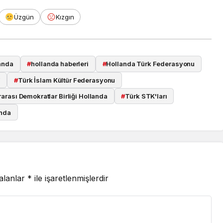
Üzgün
Kızgın
anda
#
hollanda haberleri
#
Hollanda Türk Federasyonu
F
#
Türk İslam Kültür Federasyonu
arası Demokratlar Birliği Hollanda
#
Türk STK'ları
anda
 alanlar
*
ile işaretlenmişlerdir