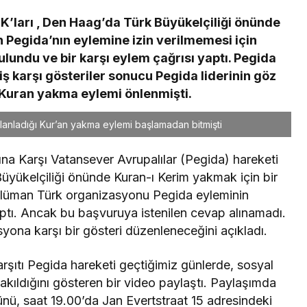
K’ları , Den Haag’da Türk Büyükelçiliği önünde
 Pegida’nın eylemine izin verilmemesi için
ulundu ve bir karşı eylem çağrısı yaptı. Pegida
karşı gösteriler sonucu Pegida liderinin göz
 Kuran yakma eylemi önlenmişti.
lanladığı Kur’an yakma eylemi başlamadan bitmişti
sına Karşı Vatansever Avrupalılar (Pegida) hareketi
yükelçiliği önünde Kuran-ı Kerim yakmak için bir
slüman Türk organizasyonu Pegida eyleminin
ptı. Ancak bu başvuruya istenilen cevap alınamadı.
na karşı bir gösteri düzenleneceğini açıkladı.
şıtı Pegida hareketi geçtiğimiz günlerde, sosyal
akıldığını gösteren bir video paylaştı. Paylaşımda
nü, saat 19.00’da Jan Evertstraat 15 adresindeki