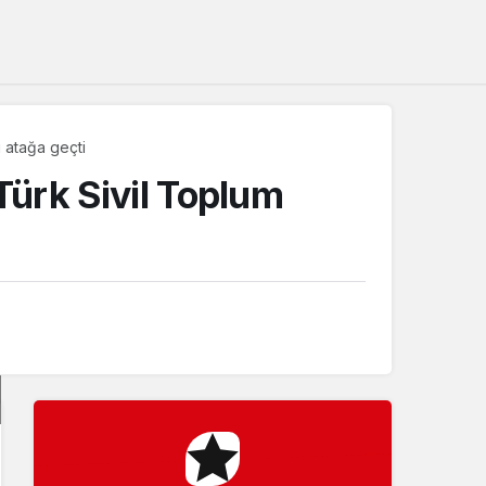
Sistem Modu
Sistem modunu seçin.
ı atağa geçti
Türk Sivil Toplum