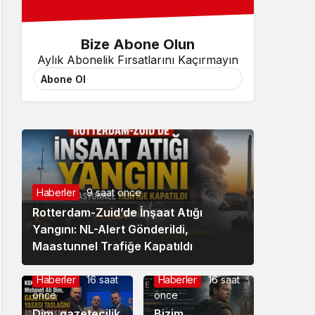
Bize Abone Olun
Aylık Abonelik Fırsatlarını Kaçırmayın
Abone Ol
Haberler
9 saat önce
Rotterdam-Zuid’de İnşaat Atığı
Yangını: NL-Alert Gönderildi,
Maastunnel Trafiğe Kapatıldı
Haberler
16 saat
Haberler
16 saat
önce
önce
Dim, gazetecilik
Bizim