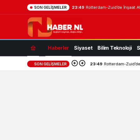
23:49
Rotterdam-Zuid’de İnşaat At
SON GELIŞMELER
Haberler
Siyaset
Bilim Teknoloji
S
23:49
Rotterdam-Zuid’de 
SON GELIŞMELER