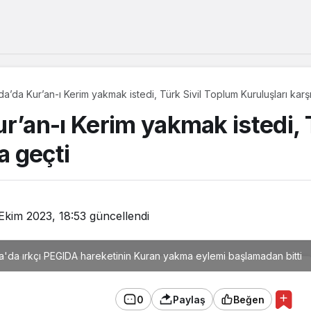
a’da Kur’an-ı Kerim yakmak istedi, Türk Sivil Toplum Kuruluşları karş
r’an-ı Kerim yakmak istedi, 
a geçti
 Ekim 2023, 18:53
güncellendi
a'da ırkçı PEGIDA hareketinin Kuran yakma eylemi başlamadan bitti
0
Paylaş
Beğen