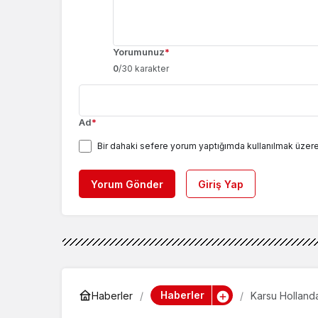
Yorumunuz
*
0
/30 karakter
Ad
*
Bir dahaki sefere yorum yaptığımda kullanılmak üzere
Yorum Gönder
Giriş Yap
Haberler
Haberler
Karsu Hollanda