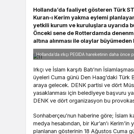
Hollanda’da faaliyet gösteren Türk ST
Kuran-ı Kerim yakma eylemi planlayan
yetkili kurum ve kuruluşlara uyarıda b
Önceki sene de Rotterdamda denenmiş 
altına alınması ile olaylar büyümeden
Hollanda’da ırkçı PEGIDA hareketinin daha önce p
Irkçı ve İslam karşıtı Batı’nın İslamlaşma
üyeleri Cuma günü Den Haag’daki Türk Bü
araya gelecek. DENK partisi ve dört Mü
yasaklanması için belediyeye başvuru ya
DENK ve dört organizasyon bu provokasyo
Sonhaberçeu’nun haberine göre; İslam kar
medya hesabından, bir Kur’an’ı Kerim’in y
planlanan gösterinin 18 Ağustos Cuma gü