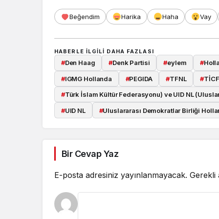
Beğendim
Harika
Haha
Vay
HABERLE ILGILI DAHA FAZLASI
#
Den Haag
#
Denk Partisi
#
eylem
#
Holl
#
IGMG Hollanda
#
PEGIDA
#
TFNL
#
TİC
#
Türk İslam Kültür Federasyonu) ve UID NL (Uluslar
#
UID NL
#
Uluslararası Demokratlar Birliği Holl
Bir Cevap Yaz
E-posta adresiniz yayınlanmayacak.
Gerekli