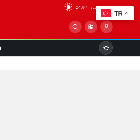
24.5 °
Istanbul
TR
i
Mod
değiştir
Gündüz Modu
Gündüz modunu seçin.
Gece Modu
Gece modunu seçin.