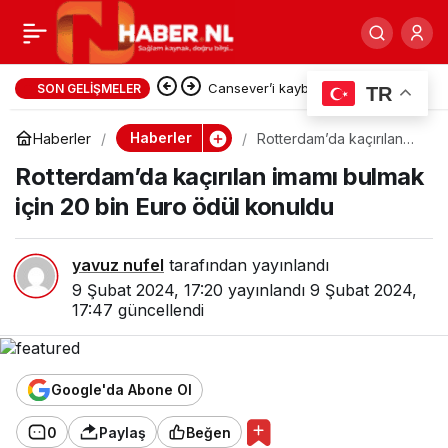
Survivor’da
0
Paylaş
yarışmacılarının haftalık
Cansever’i kaybettik…
SON GELIŞMELER
TR
kazancı merak konusu
Haberler
Haberler
Rotterdam’da kaçırılan
imamı bulmak için 20 bin
Rotterdam’da kaçırılan imamı bulmak
Euro ödül konuldu
oldu
için 20 bin Euro ödül konuldu
yavuz nufel
tarafından yayınlandı
9 Şubat 2024, 17:20
yayınlandı
9 Şubat 2024,
17:47
güncellendi
Google'da Abone Ol
0
Paylaş
Beğen