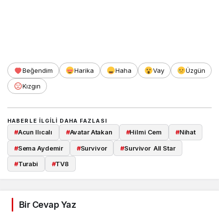
Beğendim
Harika
Haha
Vay
Üzgün
Kızgın
HABERLE ILGILI DAHA FAZLASI
#
Acun Ilıcalı
#
Avatar Atakan
#
Hilmi Cem
#
Nihat
#
Sema Aydemir
#
Survivor
#
Survivor All Star
#
Turabi
#
TV8
Bir Cevap Yaz