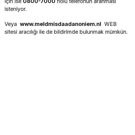
için ise
0800-7000
nolu telefonun aranması
isteniyor.
Veya
www.meldmisdaadanoniem.nl
WEB
sitesi aracılığı ile de bildirimde bulunmak mümkün.