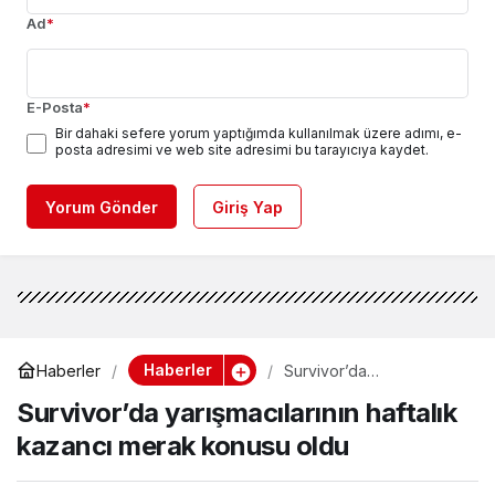
Ad
*
E-Posta
*
Bir dahaki sefere yorum yaptığımda kullanılmak üzere adımı, e-
posta adresimi ve web site adresimi bu tarayıcıya kaydet.
Yorum Gönder
Giriş Yap
Haberler
Haberler
Survivor’da
yarışmacılarının haftalık
Survivor’da yarışmacılarının haftalık
kazancı merak konusu
oldu
kazancı merak konusu oldu