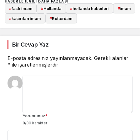
HABERLE ILGILI DAHA FAZLASI
#
faslı imam
#
Hollanda
#
hollanda haberleri
#
imam
#
kaçırılan imam
#
Rotterdam
Bir Cevap Yaz
E-posta adresiniz yayınlanmayacak.
Gerekli alanlar
*
ile işaretlenmişlerdir
Yorumunuz
*
0
/30 karakter