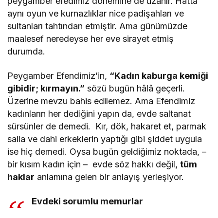
peygamber efedimiz dönemine de uzanır. Hatta
aynı oyun ve kurnazlıklar nice padişahları ve
sultanları tahtından etmiştir. Ama günümüzde
maalesef neredeyse her eve sirayet etmiş
durumda.
Peygamber Efendimiz’in,
“Kadın kaburga kemiği
gibidir; kırmayın.”
sözü bugün hâlâ geçerli.
Üzerine mevzu bahis edilemez. Ama Efendimiz
kadınların her dediğini yapın da, evde saltanat
sürsünler de demedi. Kır, dök, hakaret et, parmak
salla ve dahi erkeklerin yaptığı gibi şiddet uygula
ise hiç demedi. Oysa bugün geldiğimiz noktada, –
bir kısım kadın için – evde söz hakkı değil,
tüm
haklar
anlamına gelen bir anlayış yerleşiyor.
Evdeki sorumlu memurlar