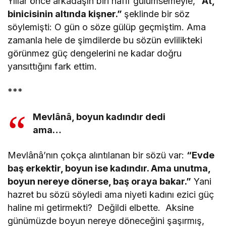
Yıllar önce arkadaşın biri hafif gülümsemeyle,
“At,
binicisinin altında kişner.”
şeklinde bir söz
söylemişti: O gün o söze gülüp geçmiştim. Ama
zamanla hele de şimdilerde bu sözün evlilikteki
görünmez güç dengelerini ne kadar doğru
yansıttığını fark ettim.
***
Mevlânâ, boyun kadındır dedi
ama…
Mevlânâ’nın çokça alıntılanan bir sözü var:
“Evde
baş erkektir, boyun ise kadındır. Ama unutma,
boyun nereye dönerse, baş oraya bakar.”
Yani
hazret bu sözü söyledi ama niyeti kadını ezici güç
haline mi getirmekti? Değildi elbette. Aksine
günümüzde boyun nereye döneceğini şaşırmış,