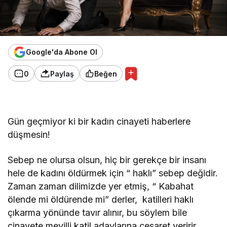
Google'da Abone Ol
0
Paylaş
Beğen
Gün geçmiyor ki bir kadın cinayeti haberlere
düşmesin!
Sebep ne olursa olsun, hiç bir gerekçe bir insanı
hele de kadını öldürmek için “ haklı” sebep değidir.
Zaman zaman dilimizde yer etmiş, “ Kabahat
ölende mi öldürende mi” derler, katilleri haklı
çıkarma yönünde tavır alınır, bu söylem bile
cinayete meyilli katil adaylarına cesaret veririr.