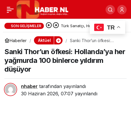
Murat Yakar, bu yazı
0
Paylaş
seni yakar…
Türk Sanatçı, Hollanda’da
SON GELIŞMELER
TR
sergilenen Danimarkalı ressam
Aktüel
Haberler
Sanki Thor’un öfkesi:
Hollanda’ya her yağmurda
Lorck’un İstanbul Panoraması’nı
Sanki Thor’un öfkesi: Hollanda’ya her
100 binlerce yıldırım
düşüyor
yağmurda 100 binlerce yıldırım
Millileştirdi
düşüyor
nhaber
tarafından yayınlandı
30 Haziran 2026, 07:07
yayınlandı