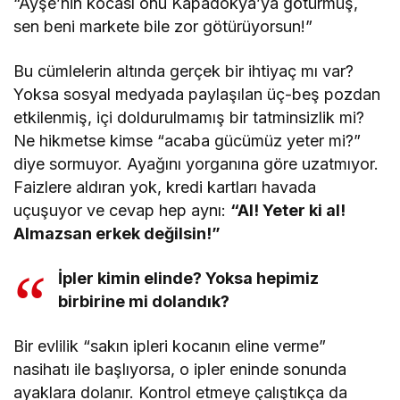
“Ayşe’nin kocası onu Kapadokya’ya götürmüş,
sen beni markete bile zor götürüyorsun!”
Bu cümlelerin altında gerçek bir ihtiyaç mı var?
Yoksa sosyal medyada paylaşılan üç-beş pozdan
etkilenmiş, içi doldurulmamış bir tatminsizlik mi?
Ne hikmetse kimse “acaba gücümüz yeter mi?”
diye sormuyor. Ayağını yorganına göre uzatmıyor.
Faizlere aldıran yok, kredi kartları havada
uçuşuyor ve cevap hep aynı:
“Al! Yeter ki al!
Almazsan erkek değilsin!”
İpler kimin elinde? Yoksa hepimiz
birbirine mi dolandık?
Bir evlilik “sakın ipleri kocanın eline verme”
nasihatı ile başlıyorsa, o ipler eninde sonunda
ayaklara dolanır. Kontrol etmeye çalıştıkça da