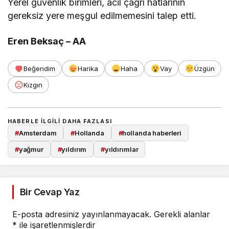
Yerel güvenlik birimleri, acil çağrı hatlarının
gereksiz yere meşgul edilmemesini talep etti.
Eren Beksaç – AA
Beğendim
Harika
Haha
Vay
Üzgün
Kızgın
HABERLE ILGILI DAHA FAZLASI
#
Amsterdam
#
Hollanda
#
hollanda haberleri
#
yağmur
#
yıldırım
#
yıldırımlar
Bir Cevap Yaz
E-posta adresiniz yayınlanmayacak.
Gerekli alanlar
*
ile işaretlenmişlerdir