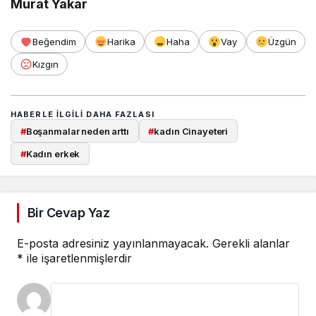
Murat Yakar
Beğendim
Harika
Haha
Vay
Üzgün
Kızgın
HABERLE ILGILI DAHA FAZLASI
#
Boşanmalar neden arttı
#
kadın Cinayeteri
#
Kadın erkek
Bir Cevap Yaz
E-posta adresiniz yayınlanmayacak.
Gerekli alanlar
*
ile işaretlenmişlerdir