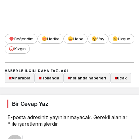
Beğendim
Harika
Haha
Vay
Üzgün
Kızgın
HABERLE ILGILI DAHA FAZLASI
#
Air arabia
#
Hollanda
#
hollanda haberleri
#
uçak
Bir Cevap Yaz
E-posta adresiniz yayınlanmayacak.
Gerekli alanlar
*
ile işaretlenmişlerdir