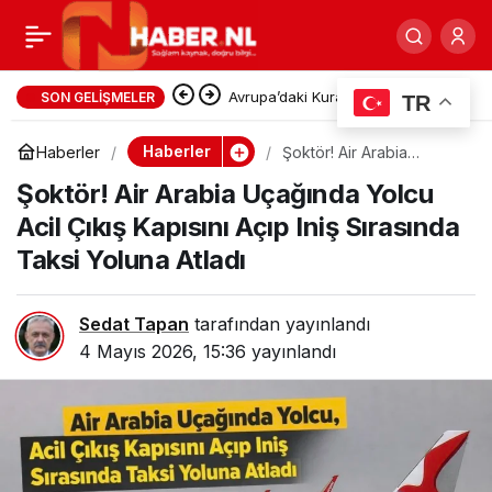
Küresel Gazeteciler
0
Paylaş
Konseyi 3. Olağan Genel
Avrupa’daki Kuraklık Enerji
SON GELIŞMELER
TR
Fiyatlarını Vurdu: Hollanda’da
Kurul takvimini açıkladı
Haberler
Haberler
Şoktör! Air Arabia
Uçağında Yolcu Acil Çıkış
Elektrik Maliyetleri Yükseliyor
Şoktör! Air Arabia Uçağında Yolcu
Kapısını Açıp Iniş
Sırasında Taksi Yoluna
Acil Çıkış Kapısını Açıp Iniş Sırasında
Atladı
Taksi Yoluna Atladı
Sedat Tapan
tarafından yayınlandı
4 Mayıs 2026, 15:36
yayınlandı