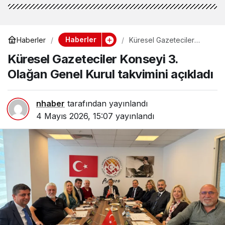
Haberler
Haberler
Küresel Gazeteciler
Konseyi 3. Olağan Genel
Küresel Gazeteciler Konseyi 3.
Kurul takvimini açıkladı
Olağan Genel Kurul takvimini açıkladı
nhaber
tarafından yayınlandı
4 Mayıs 2026, 15:07
yayınlandı