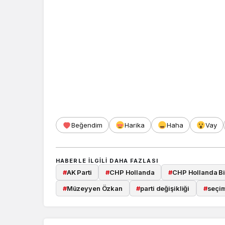
Beğendim
Harika
Haha
Vay
HABERLE ILGILI DAHA FAZLASI
#
AK Parti
#
CHP Hollanda
#
CHP Hollanda Bir
#
Müzeyyen Özkan
#
parti değişikliği
#
seçi