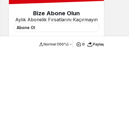
Bize Abone Olun
Aylık Abonelik Fırsatlarını Kaçırmayın
Abone Ol
Normal (100%)
0
Paylaş
Haberler
5 saniye önce
Hollanda’da kuraklık alarmı!..
Spor
2 saat
Haberler
6 saat
önce
önce
Türkiye’nin
Eindhoven’da