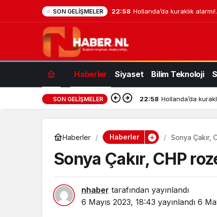
22:58
Hollanda’da kuraklık alarmı!.
SON GELIŞMELER
Haberler
Siyaset
Bilim Teknoloji
S
22:58
Hollanda’da kuraklı
SON GELIŞMELER
Haberler
Haberler
Sonya Çakır, CH
Sonya Çakır, CHP rozeti
nhaber
tarafından yayınlandı
6 Mayıs 2023, 18:43
yayınlandı
6 Ma