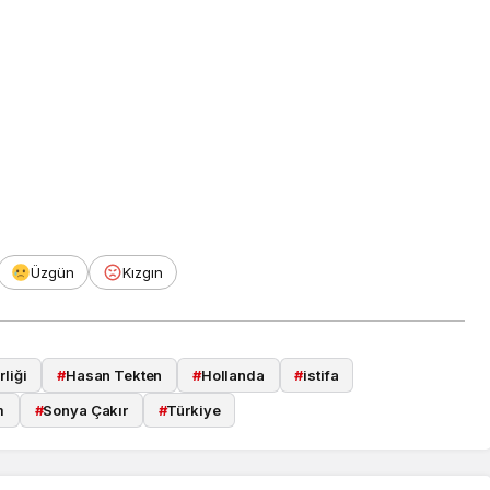
Üzgün
Kızgın
liği
#
Hasan Tekten
#
Hollanda
#
istifa
m
#
Sonya Çakır
#
Türkiye