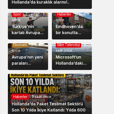
Hollanda’da kuraklık alarmı!..
Spor
2 saat
Haberler
6 saat
önce
önce
Türkiye’nin
Eindhoven’da
kartalı Avrupa
bir konutta
Ligi’nde
yapılan
Samet’le uçtu:
aramada silaha
Ekonomi
8 saat
Bilim Teknoloji
8
önce
saat önce
Hradec Kralove
benzer bir
0 – Beşiktaş 1
Avrupa’nın yeni
nesne bulundu.
Microsoft’un
paraları
Hollanda’daki
hazırlanıyor:
bilgi tarlası dron
Euro
ile görüntülendi
banknotları
yeniden
tasarlanıyor
Haberler
11 saat önce
Hollanda’da Paket Teslimat Sektörü
Son 10 Yılda İkiye Katlandı: Yılda 600