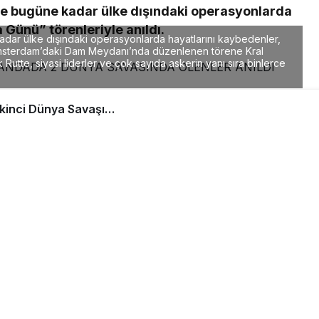
ve bugüne kadar ülke dışındaki operasyonlarda
 Günü” törenleriyle anıldı.
dar ülke dışındaki operasyonlarda hayatlarını kaybedenler,
 Amsterdam’daki Dam Meydanı’nda düzenlenen törene Kral
utte, siyasi liderler ve çok sayıda askerin yanı sıra binlerce
a düzenlenen törene Kral Willem Alexander,
si liderler ve çok sayıda askerin yanı sıra binlerce
n Kral Alexander, Kraliçe Maxima ve Başbakan
 anısına yerel saatle 20.00’de iki dakika saygı