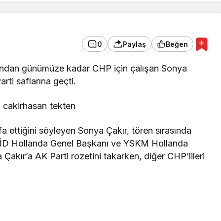
0
Paylaş
Beğen
sından günümüze kadar CHP için çalışan Sonya
rti saflarına geçti.
ifa ettiğini söyleyen Sonya Çakır, tören sırasında
 UİD Hollanda Genel Başkanı ve YSKM Hollanda
akır’a AK Parti rozetini takarken, diğer CHP’lileri