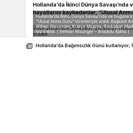
Hollanda’da İkinci Dünya Savaşı’nda 
hayatlarını kaybedenler, “Ulusal Anma
Hollanda’da İkinci Dünya Savaşı’nda ve bugüne ka
“Ulusal Anma Günü” törenleriyle anıldı. Başkent
Willem Alexander, Kraliçe Maxima, Başbakan Mark R
kişi katıldı. ( Selman Aksünger – Anadolu Ajansı )
Hollanda’da Bağımsızlık Günü kutlanıyor, İkinci Dünya Savaşı
Başkent Amsterdam’daki Dam Meydanı’nd
Kraliçe Maxima, Başbakan Mark Rutte, siya
kişi katıldı.
şehitleri anıldı
Meydandaki Ulusal Anıt’a çelenk bıraka
Rutte, savaşlarda hayatlarını kaybedenler
duruşunda bulundu.