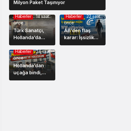
Milyon Paket Taşınıyor
Haberler
14 saat
Haberler
22 saat
önce
önce
Türk Sanatçı,
AB’den flaş
Hollanda’da
karar: İşsizlik
sergilenen
maaşını yurt
Danimarkalı
dışına taşıma
Haberler
24 saat
önce
ressam
süresi iki katına
Lorck’un
Hollanda’dan
çıkıyor
İstanbul
uçağa bindi,
Panoraması’nı
Türkiye’ye iner
Millileştirdi
inmez
tutuklandı