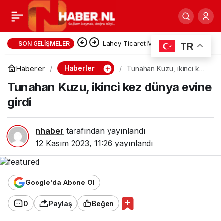
Hollanda Şirket Kurmak
0
Paylaş
5 Dakika Banka Hesabı
Ceuta Krizi AB’yi Alarm
SON GELIŞMELER
TR
Durumuna Geçirdi: Avrupa’da
Açmak imkansız!
Haberler
Haberler
Tunahan Kuzu, ikinci kez
dünya evine girdi
Göç Politikası Yeniden Sertleşiyor
Tunahan Kuzu, ikinci kez dünya evine
girdi
nhaber
tarafından yayınlandı
12 Kasım 2023, 11:26
yayınlandı
Google'da Abone Ol
0
Paylaş
Beğen