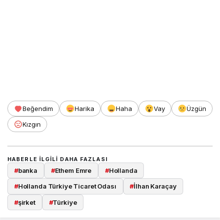
Beğendim
Harika
Haha
Vay
Üzgün
Kızgın
HABERLE ILGILI DAHA FAZLASI
#
banka
#
Ethem Emre
#
Hollanda
#
Hollanda Türkiye Ticaret Odası
#
İlhan Karaçay
#
şirket
#
Türkiye