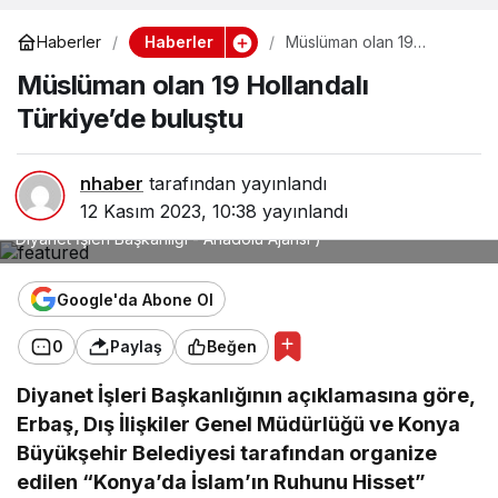
Haberler
Haberler
Müslüman olan 19
Hollandalı Türkiye’de
Müslüman olan 19 Hollandalı
buluştu
Türkiye’de buluştu
Diyanet İşleri Başkanı Prof. Dr. Ali Erbaş, Müslüman olan 19
Hollanda vatandaşını kabul etti. Diyanet İşleri Başkanlığının
açıklamasına göre, Erbaş, Dış İlişkiler Genel Müdürlüğü ve
nhaber
tarafından yayınlandı
Konya Büyükşehir Belediyesi tarafından organize edilen
"Konya'da İslam'ın Ruhunu Hisset" projesi kapsamında
12 Kasım 2023, 10:38
yayınlandı
Türkiye'ye gelen Hollandalı 19 mühtediyle bir araya geldi. (
Diyanet İşleri Başkanlığı - Anadolu Ajansı )
Google'da Abone Ol
0
Paylaş
Beğen
Diyanet İşleri Başkanlığının açıklamasına göre,
Erbaş, Dış İlişkiler Genel Müdürlüğü ve Konya
Büyükşehir Belediyesi tarafından organize
edilen “Konya’da İslam’ın Ruhunu Hisset”