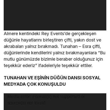
Almere kentindeki Rey Events’de gerçekleşen
düğünle hayatlarını birleştiren çifti, yakın dost ve
akrabaları yalnız bırakmadı. Tunahan – Esra çifti,
düğünlerinde kendilerini yalnız bırakmayanlara “Bu
mutlu günümüzde bizimle beraber olduğunuz için
teşekkür ederiz” ifadeleriyle teşekkür ettiler.
TUNAHAN VE EŞİNİN DÜĞÜN DANSI SOSYAL
MEDYADA ÇOK KONUŞULDU
Video
Media error: Format(s) not supported or
oynatıcı
source(s) not found