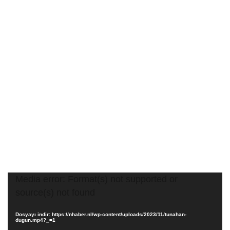
Video
Media error: Format(s) not supported or
oynatıcı
source(s) not found
Dosyayı indir: https://nhaber.nl/wp-content/uploads/2023/11/tunahan-
dugun.mp4?_=1