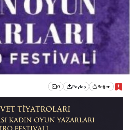
0
Paylaş
Beğen