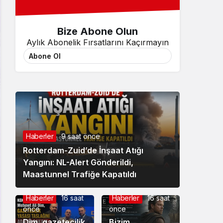
Bize Abone Olun
Aylık Abonelik Fırsatlarını Kaçırmayın
Abone Ol
Haberler
9 saat önce
Rotterdam-Zuid’de İnşaat Atığı
Yangını: NL-Alert Gönderildi,
Maastunnel Trafiğe Kapatıldı
Haberler
16 saat
Haberler
16 saat
önce
önce
Dim, gazetecilik
Bizim