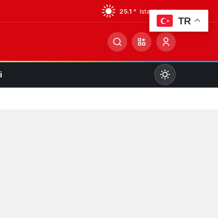
25.1 °
Istanbul
TR
i
Mod
değiştir
Gündüz Modu
Gündüz modunu seçin.
Gece Modu
Gece modunu seçin.