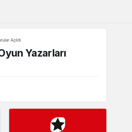
Sistem Modu
Sistem modunu seçin.
rular Açıldı
 Oyun Yazarları