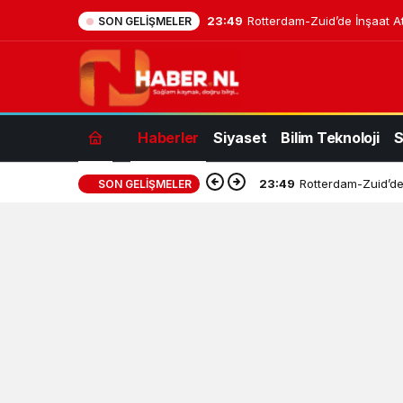
23:49
Rotterdam-Zuid’de İnşaat At
SON GELIŞMELER
Haberler
Siyaset
Bilim Teknoloji
S
23:49
Rotterdam-Zuid’de 
SON GELIŞMELER