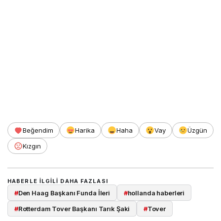
Beğendim
Harika
Haha
Vay
Üzgün
Kızgın
HABERLE ILGILI DAHA FAZLASI
#
Den Haag Başkanı Funda İleri
#
hollanda haberleri
#
Rotterdam Tover Başkanı Tarık Şaki
#
Tover