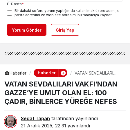
E-Posta
*
Bir dahaki sefere yorum yaptığımda kullanılmak üzere adımı, e-
posta adresimi ve web site adresimi bu tarayıcıya kaydet.
Yorum Gönder
Giriş Yap
Haberler
Haberler
VATAN SEVDALILARI
VAKFI’NDAN GAZZE’YE
VATAN SEVDALILARI VAKFI’NDAN
UMUT OLAN EL: 100
ÇADIR, BİNLERCE
GAZZE’YE UMUT OLAN EL: 100
YÜREĞE NEFES
ÇADIR, BİNLERCE YÜREĞE NEFES
Sedat Tapan
tarafından yayınlandı
21 Aralık 2025, 22:31
yayınlandı