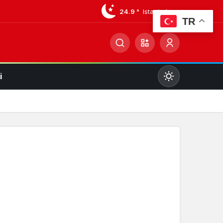
24.9 °
Istanbul
TR
i
Mod
değiştir
Gündüz Modu
Gündüz modunu seçin.
Gece Modu
Gece modunu seçin.