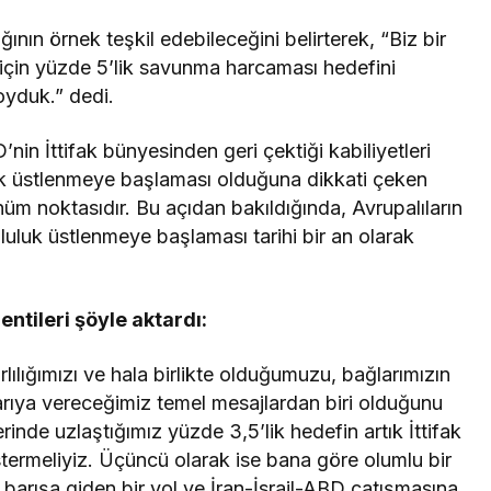
ının örnek teşkil edebileceğini belirterek, “Biz bir
 için yüzde 5’lik savunma harcaması hedefini
oyduk.” dedi.
’nin İttifak bünyesinden geri çektiği kabiliyetleri
k üstlenmeye başlaması olduğuna dikkati çeken
üm noktasıdır. Bu açıdan bakıldığında, Avrupalıların
luluk üstlenmeye başlaması tarihi bir an olarak
ntileri şöyle aktardı:
rlılığımızı ve hala birlikte olduğumuzu, bağlarımızın
rıya vereceğimiz temel mesajlardan biri olduğunu
inde uzlaştığımız yüzde 3,5’lik hedefin artık İttifak
östermeliyiz. Üçüncü olarak ise bana göre olumlu bir
barışa giden bir yol ve İran-İsrail-ABD çatışmasına