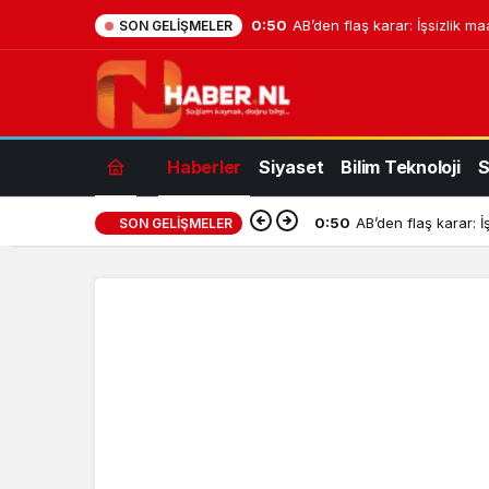
0:50
AB’den flaş karar: İşsizlik ma
SON GELIŞMELER
Haberler
Siyaset
Bilim Teknoloji
S
0:50
AB’den flaş karar: İ
SON GELIŞMELER