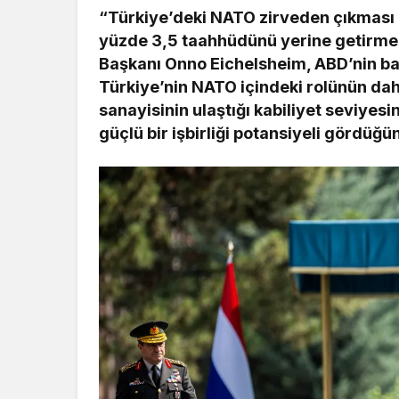
“Türkiye’deki NATO zirveden çıkması 
yüzde 3,5 taahhüdünü yerine getirm
Başkanı Onno Eichelsheim, ABD’nin baz
Türkiye’nin NATO içindeki rolünün dah
sanayisinin ulaştığı kabiliyet seviyesi
güçlü bir işbirliği potansiyeli gördüğü