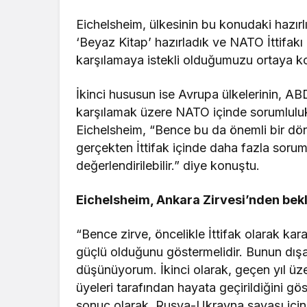
Eichelsheim, ülkesinin bu konudaki hazırlığ
‘Beyaz Kitap’ hazırladık ve NATO İttifakı
karşılamaya istekli olduğumuzu ortaya k
İkinci hususun ise Avrupa ülkelerinin, ABD
karşılamak üzere NATO içinde sorumlulu
Eichelsheim, “Bence bu da önemli bir dön
gerçekten İttifak içinde daha fazla sorum
değerlendirilebilir.” diye konuştu.
Eichelsheim, Ankara Zirvesi’nden bekle
“Bence zirve, öncelikle İttifak olarak kara
güçlü olduğunu göstermelidir. Bunun dışa
düşünüyorum. İkinci olarak, geçen yıl üzer
üyeleri tarafından hayata geçirildiğini g
sonuç olarak, Rusya-Ukrayna savaşı için 