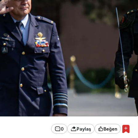
0
Paylaş
Beğen