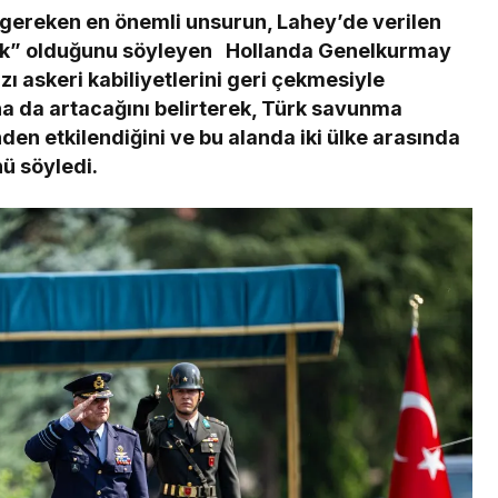
gereken en önemli unsurun, Lahey’de verilen
ek” olduğunu söyleyen
Hollanda Genelkurmay
ı askeri kabiliyetlerini geri çekmesiyle
a da artacağını belirterek, Türk savunma
nden etkilendiğini ve bu alanda iki ülke arasında
nü söyledi.