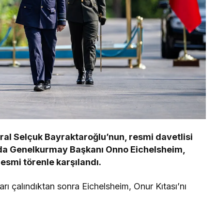
l Selçuk Bayraktaroğlu’nun, resmi davetlisi
nda Genelkurmay Başkanı Onno Eichelsheim,
smi törenle karşılandı.
ları çalındıktan sonra Eichelsheim, Onur Kıtası’nı