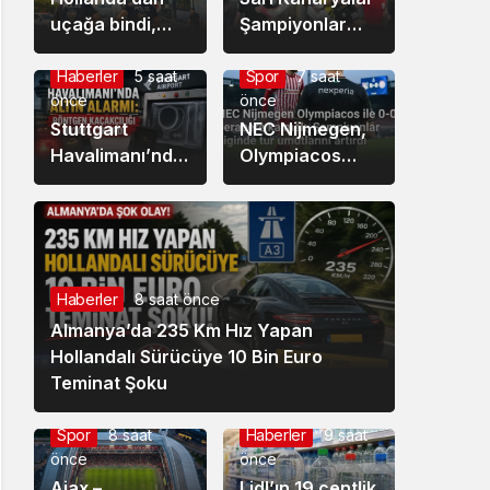
uçağa bindi,
Şampiyonlar
Türkiye’ye iner
Ligi’nde Şen
inmez
Şakrak:
Haberler
5 saat
Spor
7 saat
önce
önce
tutuklandı
Fenerbahçe: 2 –
Stuttgart
Sturm Graz: 0
NEC Nijmegen,
Havalimanı’nda
Olympiacos
Altın Alarmı:
deplasmanından
Röntgen
umutlu döndü:
Kaçakçılığı
0-0
Ortaya Çıkardı”
Haberler
8 saat önce
Almanya’da 235 Km Hız Yapan
Hollandalı Sürücüye 10 Bin Euro
Teminat Şoku
Spor
8 saat
Haberler
9 saat
önce
önce
Ajax –
Lidl’ın 19 centlik