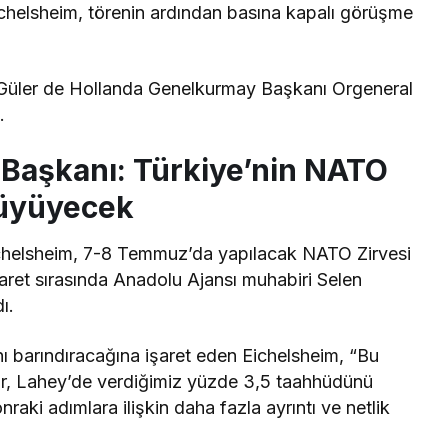
chelsheim,​ törenin ardından basına kapalı görüşme
 Güler de Hollanda Genelkurmay Başkanı Orgeneral
.
Başkanı: Türkiye’nin NATO
büyüyecek
helsheim, 7-8 Temmuz’da yapılacak NATO Zirvesi
aret sırasında Anadolu Ajansı muhabiri
Selen
ı.
ı barındıracağına işaret eden Eichelsheim, “Bu
ur, Lahey’de verdiğimiz yüzde 3,5 taahhüdünü
raki adımlara ilişkin daha fazla ayrıntı ve netlik