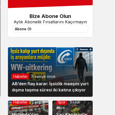
Bize Abone Olun
Aylık Abonelik Fırsatlarını Kaçırmayın
Abone Ol
Haberler
5 saniye önce
AB’den flaş karar: İşsizlik maaşını yurt
dışına taşıma süresi iki katına çıkıyor
Haberler
2 saat
Spor
3 saat
önce
önce
Hollanda’dan
Sarı Kanaryalar