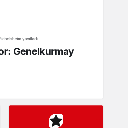
Sistem Modu
Sistem modunu seçin.
ichelsheim yanıtladı
yor: Genelkurmay