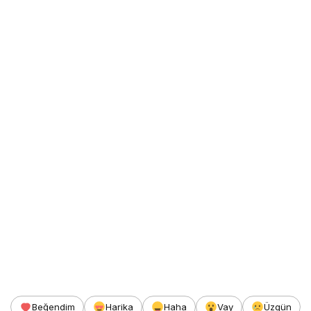
Beğendim
Harika
Haha
Vay
Üzgün