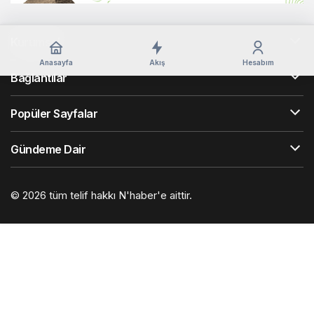
Kurumsal
Anasayfa
Akış
Hesabım
Bağlantılar
Popüler Sayfalar
Gündeme Dair
© 2026 tüm telif hakkı N'haber'e aittir.