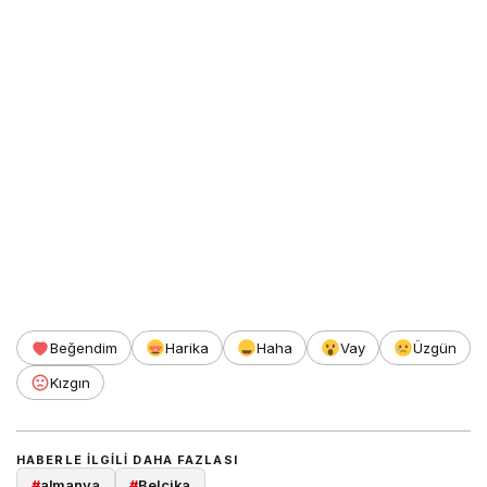
Beğendim
Harika
Haha
Vay
Üzgün
Kızgın
HABERLE ILGILI DAHA FAZLASI
#
almanya
#
Belçika