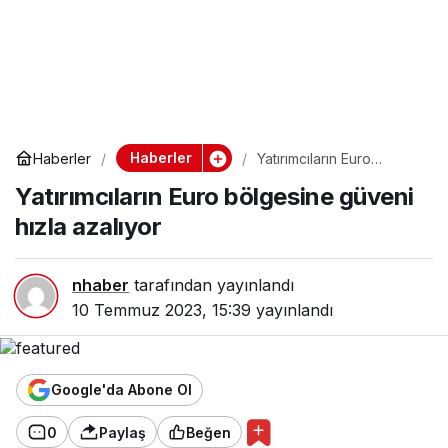
Haberler
Haberler
Yatırımcıların Euro
bölgesine güveni hızla
Yatırımcıların Euro bölgesine güveni
azalıyor
hızla azalıyor
nhaber
tarafından yayınlandı
10 Temmuz 2023, 15:39
yayınlandı
Google'da Abone Ol
0
Paylaş
Beğen