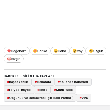
Beğendim
Harika
Haha
Vay
Üzgün
Kızgın
HABERLE ILGILI DAHA FAZLASI
#
başbakanlık
#
Hollanda
#
hollanda haberleri
#
i siyasi hayatı
#
istifa
#
Mark Rutte
#
Özgürlük ve Demokrasi için Halk Partisi (
#
VVD