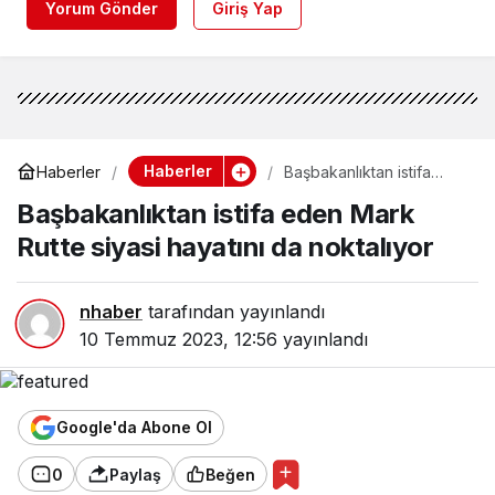
Yorum Gönder
Giriş Yap
Haberler
Haberler
Başbakanlıktan istifa
eden Mark Rutte siyasi
Başbakanlıktan istifa eden Mark
hayatını da noktalıyor
Rutte siyasi hayatını da noktalıyor
nhaber
tarafından yayınlandı
10 Temmuz 2023, 12:56
yayınlandı
Google'da Abone Ol
0
Paylaş
Beğen