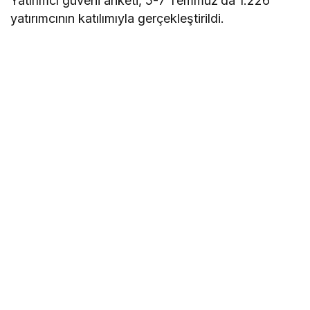
Yatırımcı güveni anketi, 5-7 Temmuz’da 1.226
yatırımcının katılımıyla gerçekleştirildi.