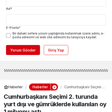
Ad
*
E-Posta
*
Bir dahaki sefere yorum yaptığımda kullanılmak üzere adımı, e-
posta adresimi ve web site adresimi bu tarayıcıya kaydet.
Yorum Gönder
Giriş Yap
Haberler
Haberler
Cumhurbaşkanı Seçimi 2.
turunda yurt dışı ve
Cumhurbaşkanı Seçimi 2. turunda
gümrüklerde kullanılan
oy 1 milyonu aştı
yurt dışı ve gümrüklerde kullanılan oy
1 milyonu aştı