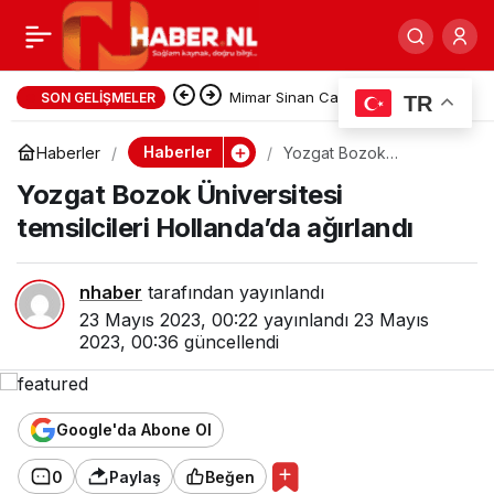
Cumhurbaşkanı Seçimi
0
Paylaş
2. turunda yurt dışı ve
Mimar Sinan Camii’nin Kurucu
SON GELIŞMELER
TR
İsmi Vedat Tapan’a Hastanede
gümrüklerde kullanılan
Haberler
Haberler
Yozgat Bozok
Üniversitesi temsilcileri
Vefa Ziyareti
Yozgat Bozok Üniversitesi
Hollanda’da ağırlandı
oy 1 milyonu aştı
temsilcileri Hollanda’da ağırlandı
nhaber
tarafından yayınlandı
23 Mayıs 2023, 00:22
yayınlandı
23 Mayıs
2023, 00:36
güncellendi
Google'da Abone Ol
0
Paylaş
Beğen