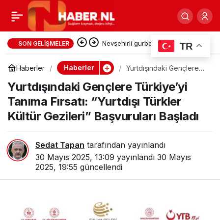
CHP Hollanda Birliği yeni
0
Paylaş
yönetiminin gündemi
Nevşehirli gurbetçiler HGS
SON GELIŞMELER
TR
sistemindeki hatanın kurbanı
Ekrem İmamoğlu oldu
Haberler
Haberler
Yurtdışındaki Gençlere
Türkiye’yi Tanıma Fırsatı:
oldu: Ödediği ücreti görünce
Yurtdışındaki Gençlere Türkiye’yi
“Yurtdışı Türkler Kültür
Gezileri” Başvuruları
Tanıma Fırsatı: “Yurtdışı Türkler
Başladı
şaşırdı, kaldı!
Kültür Gezileri” Başvuruları Başladı
Sedat Tapan
tarafından yayınlandı
30 Mayıs 2025, 13:09
yayınlandı
30 Mayıs
2025, 19:55
güncellendi