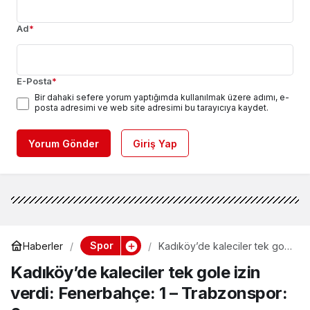
Ad
*
E-Posta
*
Bir dahaki sefere yorum yaptığımda kullanılmak üzere adımı, e-
posta adresimi ve web site adresimi bu tarayıcıya kaydet.
Yorum Gönder
Giriş Yap
Spor
Haberler
Kadıköy’de kaleciler tek gole
izin verdi: Fenerbahçe: 1 –
Kadıköy’de kaleciler tek gole izin
Trabzonspor: 0
verdi: Fenerbahçe: 1 – Trabzonspor: