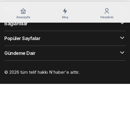
Kurumsal
Anasayfa
Akış
Hesabım
Bağlantılar
Popüler Sayfalar
Gündeme Dair
© 2026 tüm telif hakkı N'haber'e aittir.