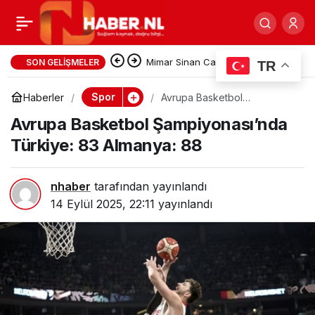
Kadıköy’de kaleciler tek
0
Paylaş
gole izin verdi:
Cansever’i kaybettik…
SON GELIŞMELER
TR
Fenerbahçe: 1 –
Spor
Haberler
Avrupa Basketbol
Şampiyonası’nda Türkiye: 83
Avrupa Basketbol Şampiyonası’nda
Almanya: 88
Trabzonspor: 0
Türkiye: 83 Almanya: 88
nhaber
tarafından yayınlandı
14 Eylül 2025, 22:11
yayınlandı