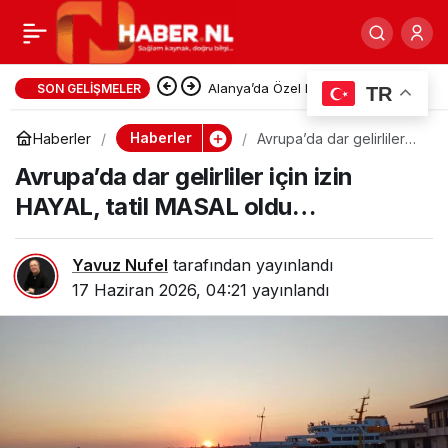
Hollanda’nın Ankara
0
Paylaş
Büyükelçisi ile Çorum
Alanya’da Özel Hastanede 1.293
SON GELIŞMELER
TR
Euroluk Acil Servis Faturası
Belediye Başkanının
Haberler
Haberler
Avrupa’da dar gelirliler
için izin HAYAL, tatil
Tartışması: Gurbetçi Gençler
Avrupa’da dar gelirliler için izin
MASAL oldu…
makam odasındaki maçı
HAYAL, tatil MASAL oldu…
Konuyu CİMER’e Taşıdı
WK ‘yı gölgede bıraktı.
Yavuz Nufel
tarafından yayınlandı
17 Haziran 2026, 04:21
yayınlandı