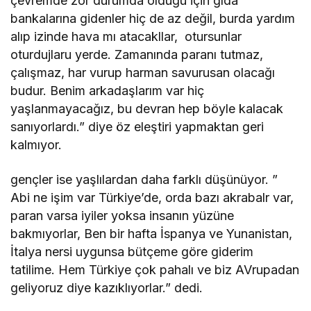
çevremde zor durumda olduğu için gıda
bankalarına gidenler hiç de az değil, burda yardım
alıp izinde hava mı atacakllar, otursunlar
oturdujlaru yerde. Zamanında paranı tutmaz,
çalışmaz, har vurup harman savurusan olacağı
budur. Benim arkadaşlarım var hiç
yaşlanmayacağız, bu devran hep böyle kalacak
sanıyorlardı.” diye öz eleştiri yapmaktan geri
kalmıyor.
gençler ise yaşlılardan daha farklı düşünüyor. ”
Abi ne işim var Türkiye’de, orda bazı akrabalr var,
paran varsa iyiler yoksa insanın yüzüne
bakmıyorlar, Ben bir hafta İspanya ve Yunanistan,
İtalya nersi uygunsa bütçeme göre giderim
tatilime. Hem Türkiye çok pahalı ve biz AVrupadan
geliyoruz diye kazıklıyorlar.” dedi.