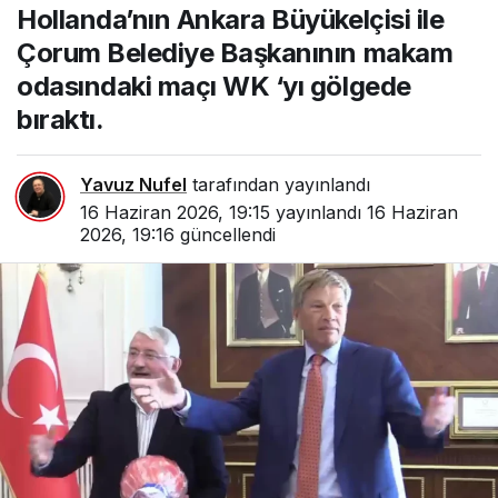
Hollanda’nın Ankara Büyükelçisi ile
Belediye Başkanının
makam odasındaki maçı
Çorum Belediye Başkanının makam
WK ‘yı gölgede bıraktı.
odasındaki maçı WK ‘yı gölgede
bıraktı.
Yavuz Nufel
tarafından yayınlandı
16 Haziran 2026, 19:15
yayınlandı
16 Haziran
2026, 19:16
güncellendi