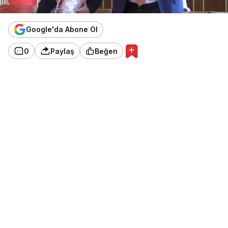
Google'da Abone Ol
0
Paylaş
Beğen
Video Haber
Hollanda’nın Ankara Büyükelçisi
Joep Wijnands
Çorum Belediye Başkanı
Halil İbrahim Aşgın
’a
yaptığı ziyarette makam odasında futbol
oynaması sosyal medyada büyük ilgi gördü.
Yanında Hollanda Büyükelçiliği Kültür Müşaviri
aslen Çorumlu olan Eray Ergeç ile resmî
temaslarda bulunmak üzere Çorum giden
Büyükelçi Joep Wijnands,
Belediye Başkanı Halil
İbrahim Aşgın’ı makamında ziyaret etti.