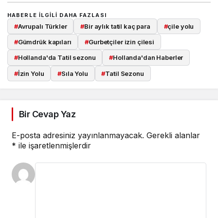
HABERLE ILGILI DAHA FAZLASI
#
Avrupalı Türkler
#
Bir aylık tatil kaç para
#
çile yolu
#
Gümdrük kapıları
#
Gurbetçiler izin çilesi
#
Hollanda'da Tatil sezonu
#
Hollanda'dan Haberler
#
İzin Yolu
#
Sıla Yolu
#
Tatil Sezonu
Bir Cevap Yaz
E-posta adresiniz yayınlanmayacak.
Gerekli alanlar
*
ile işaretlenmişlerdir