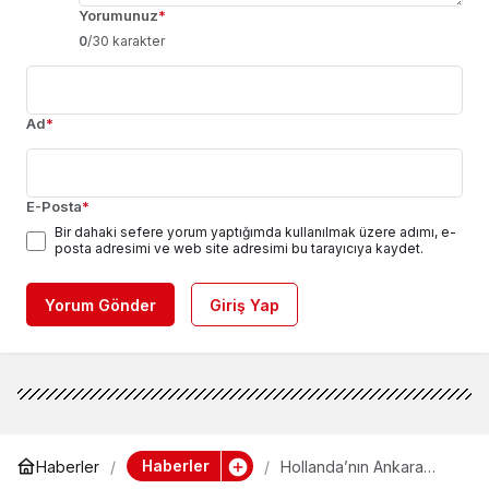
Yorumunuz
*
0
/30 karakter
Ad
*
E-Posta
*
Bir dahaki sefere yorum yaptığımda kullanılmak üzere adımı, e-
posta adresimi ve web site adresimi bu tarayıcıya kaydet.
Yorum Gönder
Giriş Yap
Haberler
Haberler
Hollanda’nın Ankara
Büyükelçisi ile Çorum