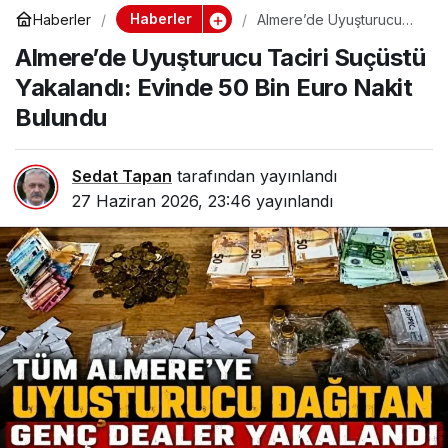
Haberler
Haberler
Almere’de Uyuşturucu
Taciri Suçüstü Yakalandı:
Almere’de Uyuşturucu Taciri Suçüstü
Evinde 50 Bin Euro Nakit
Bulundu
Yakalandı: Evinde 50 Bin Euro Nakit
Bulundu
Sedat Tapan
tarafından yayınlandı
27 Haziran 2026, 23:46
yayınlandı