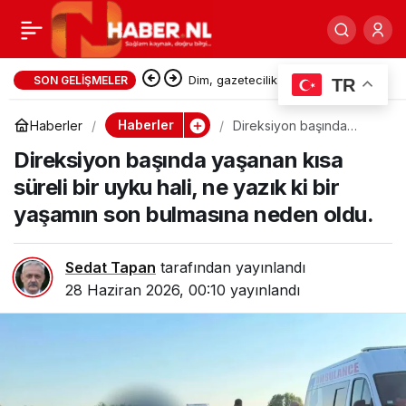
Almere’de Uyuşturucu
0
Paylaş
Taciri Suçüstü
Dim, gazetecilik yasası taslağını
SON GELIŞMELER
TR
Bakan Gürlek’e sundu
Yakalandı: Evinde 50 Bin
Haberler
Haberler
Direksiyon başında
yaşanan kısa süreli bir
Direksiyon başında yaşanan kısa
uyku hali, ne yazık ki bir
yaşamın son bulmasına
Euro Nakit Bulundu
süreli bir uyku hali, ne yazık ki bir
neden oldu.
yaşamın son bulmasına neden oldu.
Sedat Tapan
tarafından yayınlandı
28 Haziran 2026, 00:10
yayınlandı