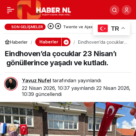
İYİ Parti Lideri
0
Paylaş
Twente ve Ajax UEFA Konferans
Dervişoğlu Almanya’da
SON GELIŞMELER
TR
Ligi’nde rakiplerine gol yağdırdı
Diaspora ve Siyaseti
Haberler
Haberler
Eindhoven’da çocuklar
23 Nisan’ı gönüllerince
Eindhoven’da çocuklar 23 Nisan’ı
yaşadı ve kutladı.
Değerlendirdi
gönüllerince yaşadı ve kutladı.
Yavuz Nufel
tarafından yayınlandı
22 Nisan 2026, 10:37
yayınlandı
22 Nisan 2026,
10:39
güncellendi