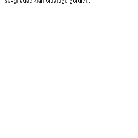
sevgi adacıkları oluştuğu görüldü.