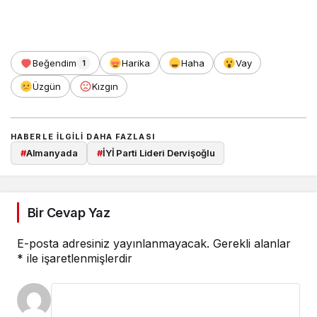
Beğendim
Harika
Haha
Vay
1
Üzgün
Kızgın
HABERLE ILGILI DAHA FAZLASI
#
Almanyada
#
İYİ Parti Lideri Dervişoğlu
Bir Cevap Yaz
E-posta adresiniz yayınlanmayacak.
Gerekli alanlar
*
ile işaretlenmişlerdir