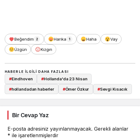
Beğendim
Harika
Haha
Vay
2
1
Üzgün
Kızgın
HABERLE ILGILI DAHA FAZLASI
#
Eindhoven
#
Hollanda'da 23 Nisan
#
hollandadan haberler
#
Ömer Özkur
#
Sevgi Kısacık
Bir Cevap Yaz
E-posta adresiniz yayınlanmayacak.
Gerekli alanlar
*
ile işaretlenmişlerdir