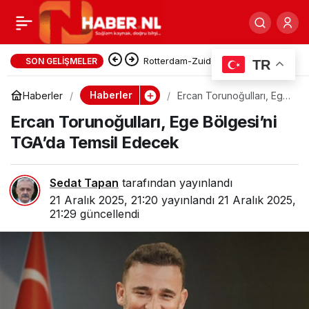
Önyargı Bilinçaltına
0
Paylaş
Kazınmış: Hollanda’da
Rotterdam-Zuid’de İnşaat Atığı
SON GELIŞMELER
TR
Yangını: NL-Alert Gönderildi,
yaşlı ayrımcılığında
Haberler
Haberler
Ercan Torunoğulları, Ege
Bölgesi’ni TGA’da Temsil
Maastunnel Trafiğe Kapatıldı
Ercan Torunoğulları, Ege Bölgesi’ni
Edecek
Bilinçaltı ve Gerçekler
TGA’da Temsil Edecek
Sedat Tapan
tarafından yayınlandı
21 Aralık 2025, 21:20
yayınlandı
21 Aralık 2025,
21:29
güncellendi