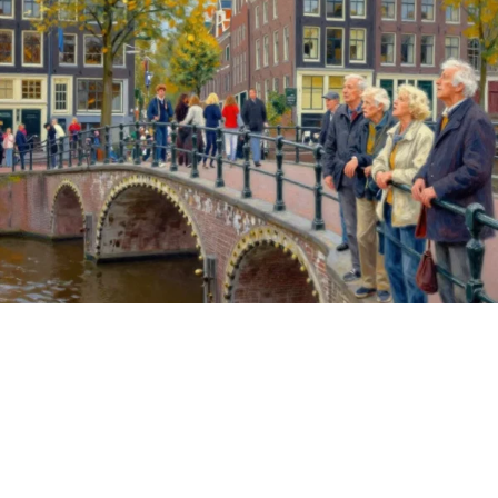
Google'da Abone Ol
0
Paylaş
Beğen