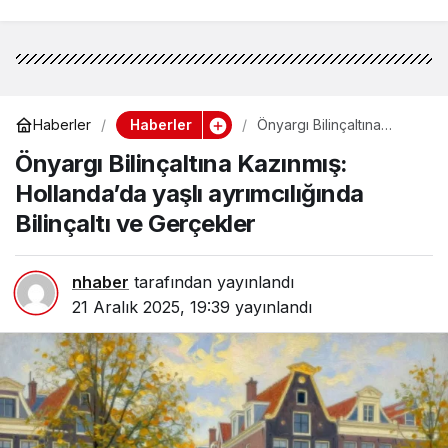
Haberler
Haberler
Önyargı Bilinçaltına
Kazınmış: Hollanda’da
Önyargı Bilinçaltına Kazınmış:
yaşlı ayrımcılığında
Bilinçaltı ve Gerçekler
Hollanda’da yaşlı ayrımcılığında
Bilinçaltı ve Gerçekler
nhaber
tarafından yayınlandı
21 Aralık 2025, 19:39
yayınlandı