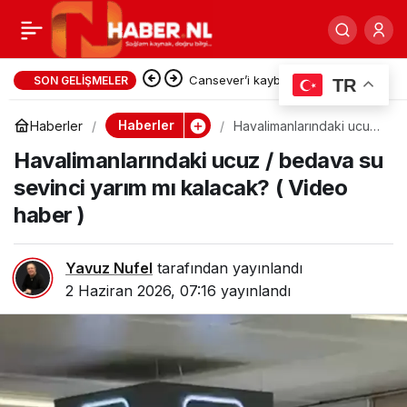
“Bebeğimi Öldürmek
0
Paylaş
İstediler”: Hollanda
Cansever’i kaybettik…
SON GELIŞMELER
TR
Polisinin Hamile Kadına
Haberler
Haberler
Havalimanlarındaki ucuz
/ bedava su sevinci
Havalimanlarındaki ucuz / bedava su
yarım mı kalacak? (
Video haber )
Müdahalesi Uluslararası
sevinci yarım mı kalacak? ( Video
haber )
Kriz Yarattı
Yavuz Nufel
tarafından yayınlandı
2 Haziran 2026, 07:16
yayınlandı