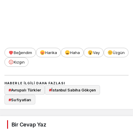
Beğendim
Harika
Haha
Vay
Üzgün
Kızgın
HABERLE ILGILI DAHA FAZLASI
#
Avrupalı Türkler
#
İstanbul Sabiha Gökçen
#
Su fiyatları
Bir Cevap Yaz