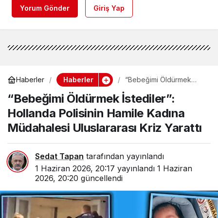
Yorum Gönder
Giriş Yap
Haberler
Haberler
“Bebeğimi Öldürmek
İstediler”: Hollanda
“Bebeğimi Öldürmek İstediler”:
Polisinin Hamile Kadına
Müdahalesi Uluslararası
Hollanda Polisinin Hamile Kadına
Kriz Yarattı
Müdahalesi Uluslararası Kriz Yarattı
Sedat Tapan
tarafından yayınlandı
1 Haziran 2026, 20:17
yayınlandı
1 Haziran
2026, 20:20
güncellendi