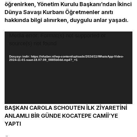
öğrenirken, Yönetim Kurulu Başkanı’ndan İkinci
Dünya Savaşı Kurbanı Öğretmenler anıtı
hakkında bilgi alınırken, duygulu anlar yaşadı.
Video
Media error: Format(s) not supported or
oynatıcı
source(s) not found
Dosyayı indir: https://nhaber.nl/wp-content/uploads/2024/11/WhatsApp-Video-
2024-11-01-saat-18.07.09_0885b0dd.mp4?_=1
BAŞKAN CAROLA SCHOUTEN İLK ZİYARETİNİ
ANLAMLI BİR GÜNDE KOCATEPE CAMİİ’YE
YAPTI