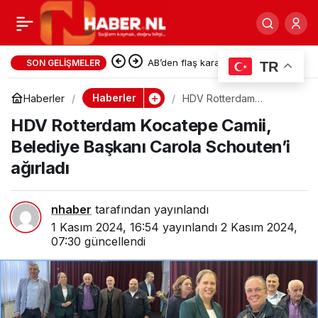
Hollanda’da borçlu veya
0
Paylaş
iflas eden şirketi
AB’den flaş karar: İşsizlik maaşını
SON GELIŞMELER
TR
yurt dışına taşıma süresi iki
devretmek/ satmak
Haberler
Haberler
HDV Rotterdam
Kocatepe Camii,
katına çıkıyor
HDV Rotterdam Kocatepe Camii,
Belediye Başkanı Carola
Schouten’i ağırladı
büyük suçtur!
Belediye Başkanı Carola Schouten’i
ağırladı
nhaber
tarafından yayınlandı
1 Kasım 2024, 16:54
yayınlandı
2 Kasım 2024,
07:30
güncellendi