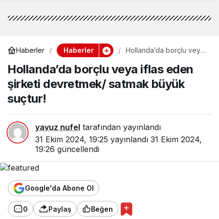
Haberler
Haberler
Hollanda’da borçlu veya
iflas eden şirketi
Hollanda’da borçlu veya iflas eden
devretmek/ satmak
büyük suçtur!
şirketi devretmek/ satmak büyük
suçtur!
yavuz nufel
tarafından yayınlandı
31 Ekim 2024, 19:25
yayınlandı
31 Ekim 2024,
19:26
güncellendi
Google'da Abone Ol
0
Paylaş
Beğen