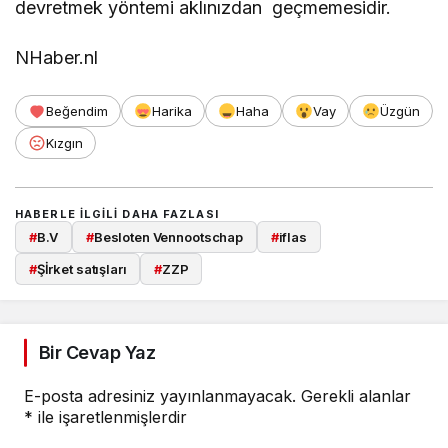
devretmek yöntemi aklınızdan geçmemesidir.
NHaber.nl
Beğendim
Harika
Haha
Vay
Üzgün
Kızgın
HABERLE ILGILI DAHA FAZLASI
#
B.V
#
Besloten Vennootschap
#
iflas
#
Şİrket satışları
#
ZZP
Bir Cevap Yaz
E-posta adresiniz yayınlanmayacak.
Gerekli alanlar
*
ile işaretlenmişlerdir