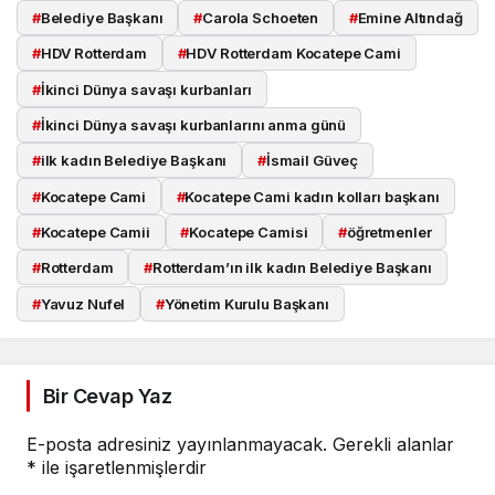
#
Belediye Başkanı
#
Carola Schoeten
#
Emine Altındağ
#
HDV Rotterdam
#
HDV Rotterdam Kocatepe Cami
#
İkinci Dünya savaşı kurbanları
#
İkinci Dünya savaşı kurbanlarını anma günü
#
ilk kadın Belediye Başkanı
#
İsmail Güveç
#
Kocatepe Cami
#
Kocatepe Cami kadın kolları başkanı
#
Kocatepe Camii
#
Kocatepe Camisi
#
öğretmenler
#
Rotterdam
#
Rotterdam’ın ilk kadın Belediye Başkanı
#
Yavuz Nufel
#
Yönetim Kurulu Başkanı
Bir Cevap Yaz
E-posta adresiniz yayınlanmayacak.
Gerekli alanlar
*
ile işaretlenmişlerdir