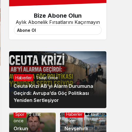
Bize Abone Olun
Aylık Abonelik Fırsatlarını Kaçırmayın
Abone Ol
Haberler
1 saat önce
Ceuta Krizi AB’yi Alarm Durumuna
Geçirdi: Avrupa’da Göç Politikası
Yeniden Sertleşiyor
Spor
2 saat
Haberler
2 saat
önce
önce
Orkun
Nevşehirli