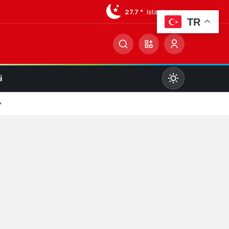
27.7 °
Istanbul
TR
i
Mod
değiştir
?
Gündüz Modu
Gündüz modunu seçin.
Gece Modu
Gece modunu seçin.