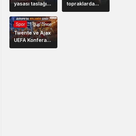
yasası taslağını
topraklarda
Bakan Gürlek’e
2.700 yıl önce
sundu
yazılan destan :
Spor
1 gün önce
Odessa
Twente ve Ajax
UEFA Konferans
Ligi’nde
rakiplerine gol
yağdırdı