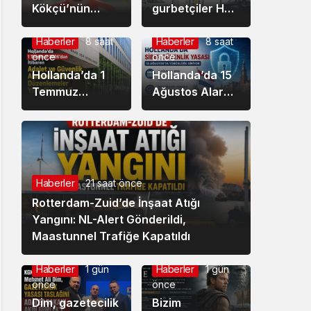
Kökçü’nün
gurbetçiler HGS
kardeşi Ozan
sistemindeki
Can Kökçü de
hatanın kurbanı
Haberler
8 saat
Haberler
8 saat
önce
önce
Türkiye’de
oldu: Ödediği
forma giyiyor
Hollanda’da 1
ücreti görünce
Hollanda’da 15
Temmuz
şaşırdı, kaldı!
Ağustos Alarmı:
2026’dan
Yüzlerce
İtibaren Adalet
Kuruluş İçin
ve Güvenlik
Siber Güvenlik
Alanında Yeni
Kaydı Zorunlu
Düzenlemeler
Oluyor
Haberler
21 saat önce
Yürürlüğe Girdi
Rotterdam-Zuid’de İnşaat Atığı
Yangını: NL-Alert Gönderildi,
Maastunnel Trafiğe Kapatıldı
Haberler
1 gün
Haberler
1 gün
önce
önce
Dim, gazetecilik
Bizim