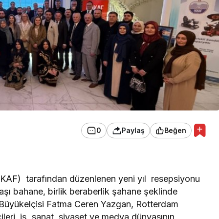
0
Paylaş
Beğen
KAF) tarafından düzenlenen yeni yıl resepsiyonu
başı bahane, birlik beraberlik şahane şeklinde
 Büyükelçisi Fatma Ceren Yazgan, Rotterdam
leri, iş, sanat, siyaset ve medya dünyasının