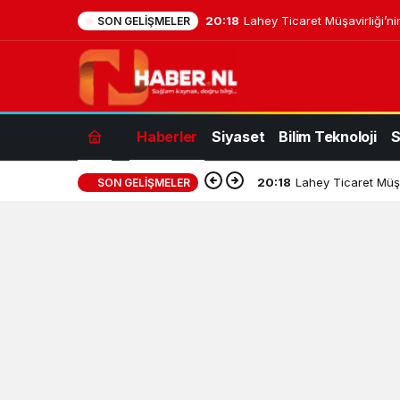
20:18
Lahey Ticaret Müşavirliği’ni
SON GELIŞMELER
Haberler
Siyaset
Bilim Teknoloji
S
20:18
Lahey Ticaret Müşa
SON GELIŞMELER