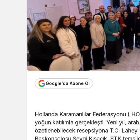
Google'da Abone Ol
Hollanda Karamanlılar Federasyonu ( HO
yoğun katılımla gerçekleşti. Yeni yıl, ara
özetlenebilecek resepsiyona T.C. Lahey
Başkonsolosu Sevgi Kısacık, STK temsilci