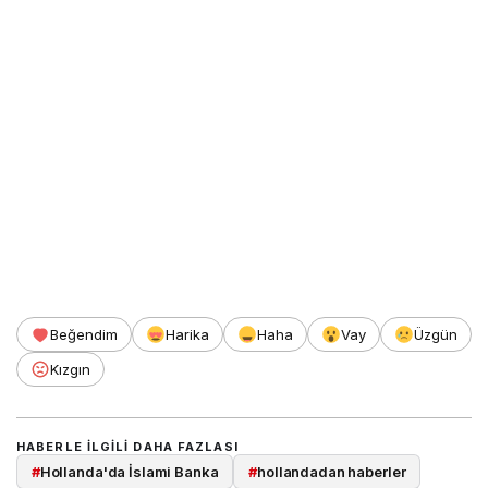
Beğendim
Harika
Haha
Vay
Üzgün
Kızgın
HABERLE ILGILI DAHA FAZLASI
#
Hollanda'da İslami Banka
#
hollandadan haberler