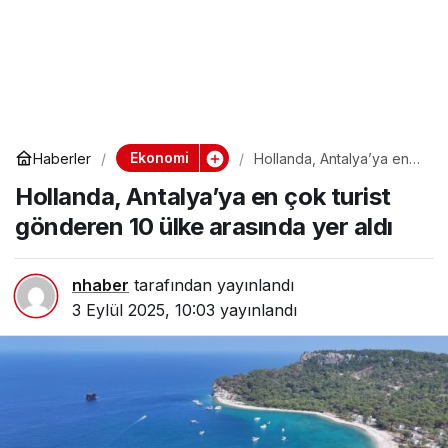
Ekonomi
Haberler
Hollanda, Antalya’ya en
çok turist gönderen 10
Hollanda, Antalya’ya en çok turist
ülke arasında yer aldı
gönderen 10 ülke arasında yer aldı
nhaber
tarafından yayınlandı
3 Eylül 2025, 10:03
yayınlandı