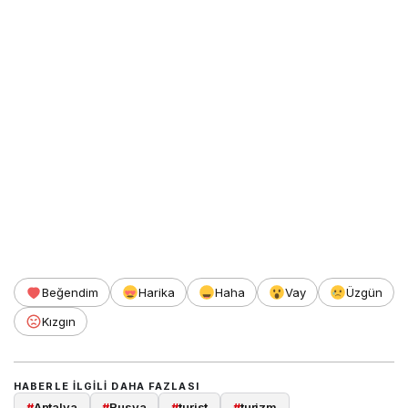
Beğendim
Harika
Haha
Vay
Üzgün
Kızgın
HABERLE ILGILI DAHA FAZLASI
#
Antalya
#
Rusya
#
turist
#
turizm