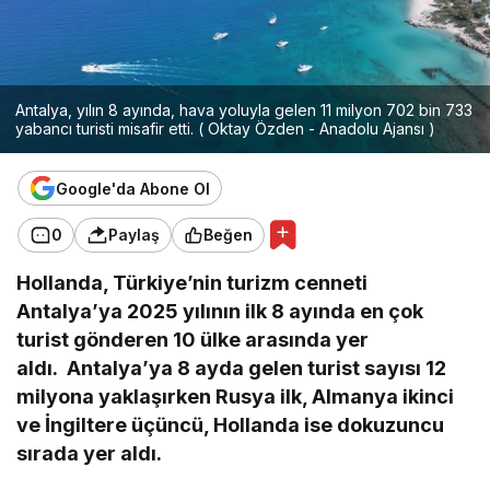
Antalya, yılın 8 ayında, hava yoluyla gelen 11 milyon 702 bin 733
yabancı turisti misafir etti. ( Oktay Özden - Anadolu Ajansı )
Google'da Abone Ol
0
Paylaş
Beğen
Hollanda, Türkiye’nin turizm cenneti
Antalya’ya 2025 yılının ilk 8 ayında en çok
turist gönderen 10 ülke arasında yer
aldı. Antalya’ya 8 ayda gelen turist sayısı 12
milyona yaklaşırken Rusya ilk, Almanya ikinci
ve İngiltere üçüncü, Hollanda ise dokuzuncu
sırada yer aldı.