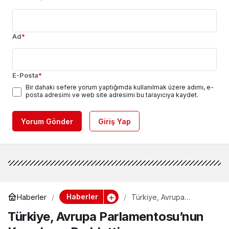
Ad
*
E-Posta
*
Bir dahaki sefere yorum yaptığımda kullanılmak üzere adımı, e-
posta adresimi ve web site adresimi bu tarayıcıya kaydet.
Yorum Gönder
Giriş Yap
Haberler
Haberler
Türkiye, Avrupa
Parlamentosu’nun
Türkiye, Avrupa Parlamentosu’nun
Kararlarını Reddetti