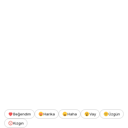
Beğendim
Harika
Haha
Vay
Üzgün
Kızgın