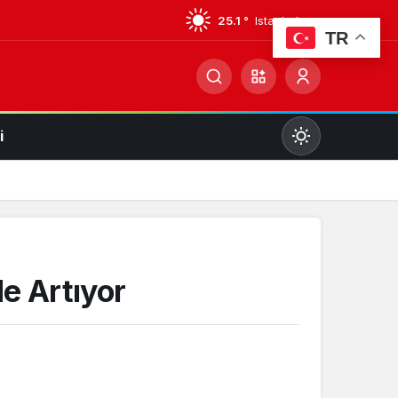
25.1 °
Istanbul
TR
i
Mod
değiştir
Gündüz Modu
de Artıyor
Gündüz modunu seçin.
Gece Modu
Gece modunu seçin.