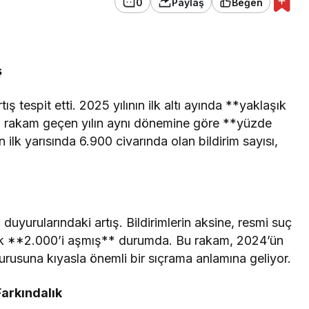
0
Paylaş
Beğen
ş
tış tespit etti. 2025 yılının ilk altı ayında **yaklaşık
 bu rakam geçen yılın aynı dönemine göre **yüzde
ın ilk yarısında 6.900 civarında olan bildirim sayısı,
duyurularındaki artış. Bildirimlerin aksine, resmi suç
ak **2.000’i aşmış** durumda. Bu rakam, 2024’ün
yurusuna kıyasla önemli bir sıçrama anlamına geliyor.
Farkındalık