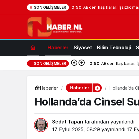
0:50
AB’den flaş karar: İşsizlik ma
SON GELIŞMELER
Haberler
Siyaset
Bilim Teknoloji
S
0:50
AB’den flaş karar: İ
SON GELIŞMELER
Haberler
Haberler
Hollanda’da Ci
Hollanda’da Cinsel Su
Sedat Tapan
tarafından yayınlandı
17 Eylül 2025, 08:29
yayınlandı
17 Ey