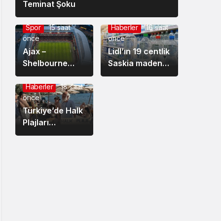
Teminat Şoku
Spor
15 saat
Haberler
16 saat
önce
önce
Ajax –
Lidl’ın 19 centlik
Shelbourne
Saskia maden
maçını Türk
suyu en
hakemler
kalitelisi çıktı
Haberler
18 saat
önce
yönetecek
Türkiye’de Halk
Plajları
Tartışması
Büyüyor:
Vatandaşlar
Kıyıların İşgal
Edildiğini
Savunuyor