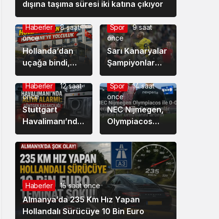
dışına taşıma süresi iki katına çıkıyor
Haberler
8 saat
Spor
9 saat
önce
önce
Hollanda’dan
Sarı Kanaryalar
uçağa bindi,
Şampiyonlar
Türkiye’ye iner
Ligi’nde Şen
inmez
Şakrak:
Haberler
12 saat
Spor
14 saat
önce
önce
tutuklandı
Fenerbahçe: 2 –
Stuttgart
Sturm Graz: 0
NEC Nijmegen,
Havalimanı’nda
Olympiacos
Altın Alarmı:
deplasmanından
Röntgen
umutlu döndü:
Kaçakçılığı
0-0
Ortaya Çıkardı”
Haberler
15 saat önce
Almanya’da 235 Km Hız Yapan
Hollandalı Sürücüye 10 Bin Euro