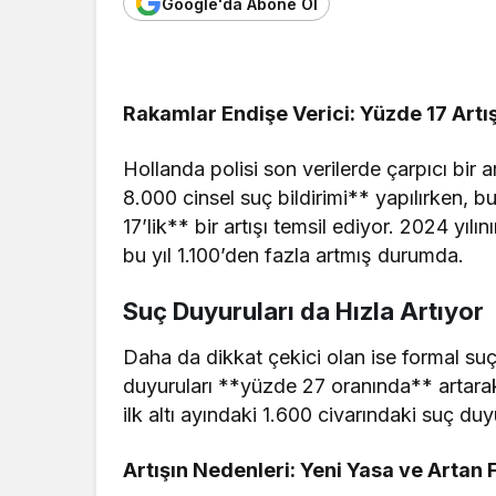
Google'da Abone Ol
Rakamlar Endişe Verici: Yüzde 17 Artı
Hollanda polisi son verilerde çarpıcı bir ar
8.000 cinsel suç bildirimi** yapılırken,
17’lik** bir artışı temsil ediyor. 2024 yılın
bu yıl 1.100’den fazla artmış durumda.
Suç Duyuruları da Hızla Artıyor
Daha da dikkat çekici olan ise formal suç 
duyuruları **yüzde 27 oranında** artar
ilk altı ayındaki 1.600 civarındaki suç du
Artışın Nedenleri: Yeni Yasa ve Artan 