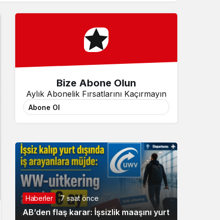
Sistem Modu
Sistem modunu seçin.
Bize Abone Olun
Aylık Abonelik Fırsatlarını Kaçırmayın
Abone Ol
Haberler
7 saat önce
AB’den flaş karar: İşsizlik maaşını yurt