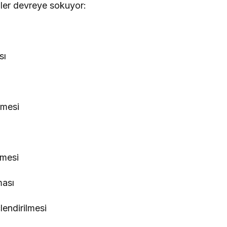
mler devreye sokuyor:
sı
ı
lmesi
lmesi
ması
lendirilmesi