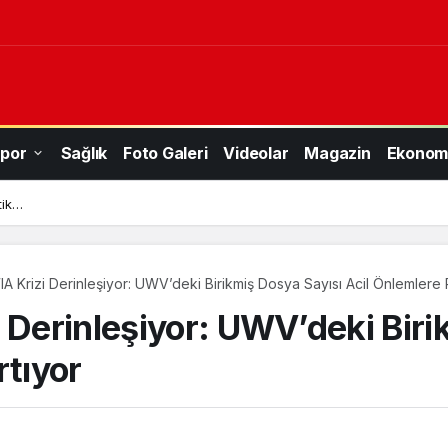
por
Sağlık
Foto Galeri
Videolar
Magazin
Ekonom
tik…
A Krizi Derinleşiyor: UWV’deki Birikmiş Dosya Sayısı Acil Önlemlere
 Derinleşiyor: UWV’deki Biri
tıyor