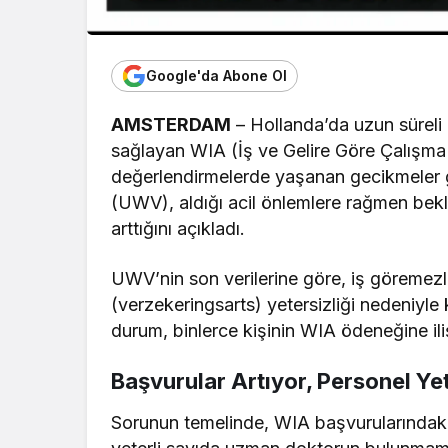
Google'da Abone Ol
AMSTERDAM
– Hollanda’da uzun süreli 
sağlayan WIA (İş ve Gelire Göre Çalışma
değerlendirmelerde yaşanan gecikmeler g
(UWV), aldığı acil önlemlere rağmen bek
arttığını açıkladı.
UWV’nin son verilerine göre, iş göremezli
(verzekeringsarts) yetersizliği nedeniyle
durum, binlerce kişinin WIA ödeneğine ili
Başvurular Artıyor, Personel Yet
Sorunun temelinde, WIA başvurularındaki s