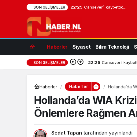
22:25
Cansever’i kaybettik…
SON GELIŞMELER
Haberler
Siyaset
Bilim Teknoloji
S
22:25
Cansever’i kaybet
SON GELIŞMELER
Haberler
Haberler
Hollanda’da WI
Hollanda’da WIA Krizi
Önlemlere Rağmen Ar
Sedat Tapan
tarafından yayınlandı