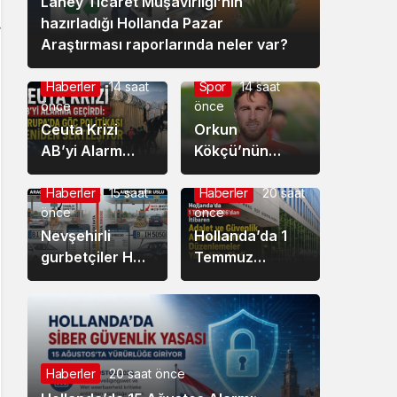
Lahey Ticaret Müşavirliği’nin
hazırladığı Hollanda Pazar
Araştırması raporlarında neler var?
Haberler
14 saat
Spor
14 saat
önce
önce
Ceuta Krizi
Orkun
AB’yi Alarm
Kökçü’nün
Durumuna
kardeşi Ozan
Geçirdi:
Can Kökçü de
Haberler
15 saat
Haberler
20 saat
önce
önce
Avrupa’da Göç
Türkiye’de
Politikası
Nevşehirli
forma giyiyor
Hollanda’da 1
Yeniden
gurbetçiler HGS
Temmuz
Sertleşiyor
sistemindeki
2026’dan
hatanın kurbanı
İtibaren Adalet
oldu: Ödediği
ve Güvenlik
ücreti görünce
Alanında Yeni
şaşırdı, kaldı!
Düzenlemeler
Haberler
20 saat önce
Yürürlüğe Girdi