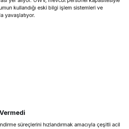
sı yer alıyor. UWV, mevcut personel kapasitesiyle
umun kullandığı eski bilgi işlem sistemleri ve
a yavaşlatıyor.
 Vermedi
me süreçlerini hızlandırmak amacıyla çeşitli acil