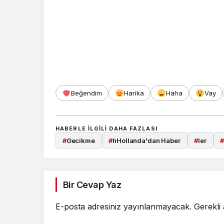
Beğendim
Harika
Haha
Vay
HABERLE ILGILI DAHA FAZLASI
#
Gecikme
#
hHollanda'dan Haber
#
ler
Bir Cevap Yaz
E-posta adresiniz yayınlanmayacak.
Gerekli