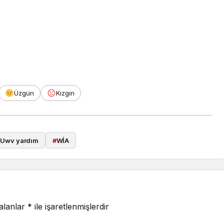
Üzgün
Kızgın
#
Uwv yardım
#
WİA
 alanlar
*
ile işaretlenmişlerdir