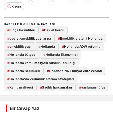
Kızgın
HABERLE ILGILI DAHA FAZLASI
#
Bütçe kesintileri
#
Devlet borcu
#
devlet emeklilik yaşı artışı
#
Emeklilik sistemi Hollanda
#
emeklilik yaşı
#
Hollanda
#
Hollanda AOW reformu
#
Hollanda bütçesi
#
Hollanda Ekonomisi
#
Hollanda kamu maliyesi sürdürülebilirliği
#
Hollanda Seçimleri
#
Hollanda'da 7 milyar euro kesinti
#
Hollanda'da verimlilik artırma stratejileri
#
Kamu maliyesi
#
Sağlık harcamaları
#
yaşlanan nüfus
Bir Cevap Yaz