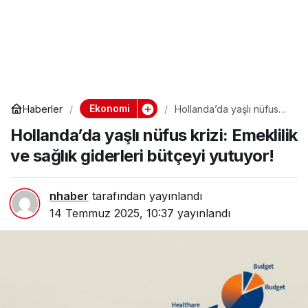
Ekonomi
Haberler
Hollanda’da yaşlı nüfus
krizi: Emeklilik ve sağlık
Hollanda’da yaşlı nüfus krizi: Emeklilik
giderleri bütçeyi yutuyor!
ve sağlık giderleri bütçeyi yutuyor!
nhaber
tarafından yayınlandı
14 Temmuz 2025, 10:37
yayınlandı