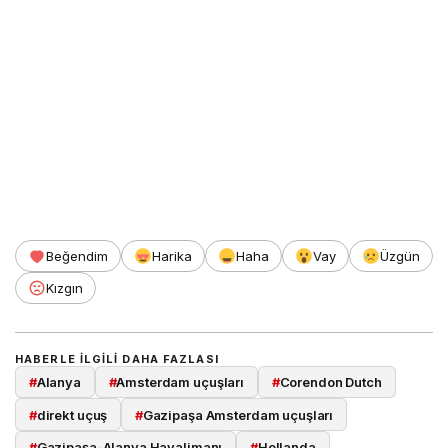
Beğendim
Harika
Haha
Vay
Üzgün
Kızgın
HABERLE ILGILI DAHA FAZLASI
#
Alanya
#
Amsterdam uçuşları
#
Corendon Dutch
#
direkt uçuş
#
Gazipaşa Amsterdam uçuşları
#
Gazipaşa-Alanya Havalimanı
#
Hollanda