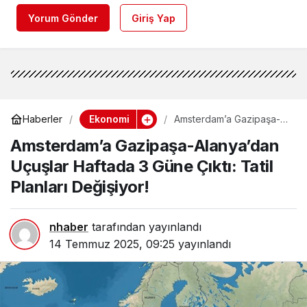
Yorum Gönder
Giriş Yap
Ekonomi
Haberler
Amsterdam’a Gazipaşa-
Alanya’dan Uçuşlar
Amsterdam’a Gazipaşa-Alanya’dan
Haftada 3 Güne Çıktı: Tatil
Planları Değişiyor!
Uçuşlar Haftada 3 Güne Çıktı: Tatil
Planları Değişiyor!
nhaber
tarafından yayınlandı
14 Temmuz 2025, 09:25
yayınlandı