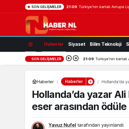
21:09
Türkiye’nin kartalı Avrupa L
SON GELIŞMELER
Haberler
Siyaset
Bilim Teknoloji
S
21:09
Türkiye’nin kartalı
SON GELIŞMELER
Haberler
Haberler
Hollanda’da y
Hollanda’da yazar Al
eser arasından ödüle 
Yavuz Nufel
tarafından yayınlandı