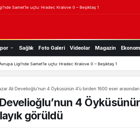
igi’nde Samet’le uçtu: Hradec Kralove 0 – Beşiktaş 1
por
Sağlık
Foto Galeri
Videolar
Magazin
Ekonom
 Avrupa Ligi’nde Samet’le uçtu: Hradec Kralove 0 – Beşiktaş 1
azar Ali Develioğlu’nun 4 Öyküsünün 4’ü birden 1600 eser arasından
i Develioğlu’nun 4 Öyküsünü
layık görüldü