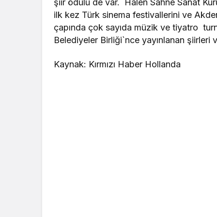
şiir ödülü de var. Halen Sahne Sanat Ku
ilk kez Türk sinema festivallerini ve Akden
çapında çok sayıda müzik ve tiyatro turn
Belediyeler Birliği`nce yayınlanan şiirleri v
Kaynak: Kırmızı Haber Hollanda