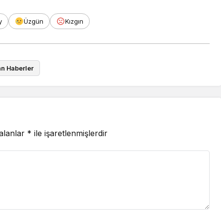
y
Üzgün
Kızgın
n Haberler
 alanlar
*
ile işaretlenmişlerdir