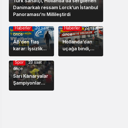
Türk Sanatçı, Hollanda’da sergilenen
Danimarkalı ressam Lorck’un İstanbul
Panoraması’nı Millileştirdi
Haberler
20 saat
Haberler
22 saat
önce
önce
AB’den flaş
Hollanda’dan
karar: İşsizlik
uçağa bindi,
maaşını yurt
Türkiye’ye iner
dışına taşıma
inmez
Spor
23 saat
önce
süresi iki katına
tutuklandı
çıkıyor
Sarı Kanaryalar
Şampiyonlar
Ligi’nde Şen
Şakrak:
Fenerbahçe: 2 –
Sturm Graz: 0