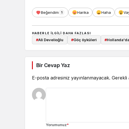
Beğendim
Harika
Haha
Va
1
HABERLE ILGILI DAHA FAZLASI
#
Ali Develioğlu
#
Göç öyküleri
#
Hollanda'da
Bir Cevap Yaz
E-posta adresiniz yayınlanmayacak.
Gerekli
Yorumunuz
*