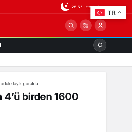
25.5 °
Istanbul
TR
i
Mod
değiştir
 ödüle layık görüldü
Gündüz Modu
n 4’ü birden 1600
Gündüz modunu seçin.
Gece Modu
Gece modunu seçin.