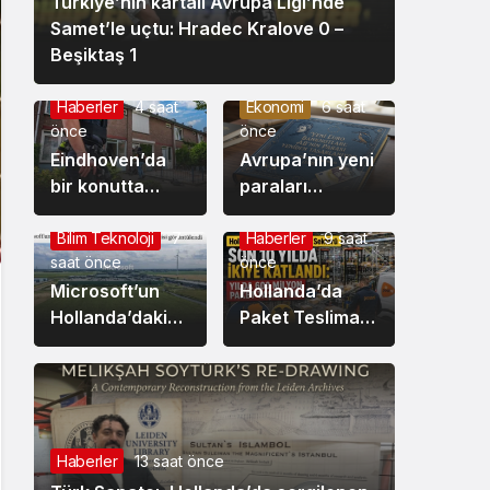
Türkiye’nin kartalı Avrupa Ligi’nde
Samet’le uçtu: Hradec Kralove 0 –
Beşiktaş 1
Haberler
4 saat
Ekonomi
6 saat
önce
önce
Eindhoven’da
Avrupa’nın yeni
bir konutta
paraları
yapılan
hazırlanıyor:
aramada silaha
Euro
Bilim Teknoloji
7
Haberler
9 saat
saat önce
önce
benzer bir
banknotları
nesne bulundu.
Microsoft’un
yeniden
Hollanda’da
Hollanda’daki
tasarlanıyor
Paket Teslimat
bilgi tarlası dron
Sektörü Son 10
ile görüntülendi
Yılda İkiye
Katlandı: Yılda
600 Milyon
Paket Taşınıyor
Haberler
13 saat önce