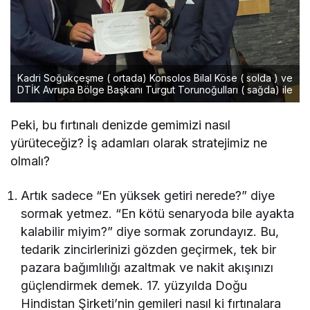
Kadri Soğukçeşme ( ortada) Konsolos Bilal Köse ( solda ) ve
DTİK Avrupa Bölge Başkanı Turgut Torunoğulları ( sağda) ile
Peki, bu fırtınalı denizde gemimizi nasıl
yürüteceğiz? İş adamları olarak stratejimiz ne
olmalı?
Artık sadece “En yüksek getiri nerede?” diye
sormak yetmez. “En kötü senaryoda bile ayakta
kalabilir miyim?” diye sormak zorundayız. Bu,
tedarik zincirlerinizi gözden geçirmek, tek bir
pazara bağımlılığı azaltmak ve nakit akışınızı
güçlendirmek demek. 17. yüzyılda Doğu
Hindistan Şirketi’nin gemileri nasıl ki fırtınalara