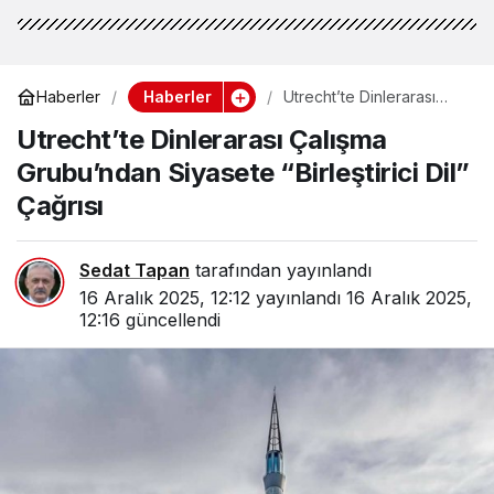
Haberler
Haberler
Utrecht’te Dinlerarası
Çalışma Grubu’ndan
Utrecht’te Dinlerarası Çalışma
Siyasete “Birleştirici Dil”
Çağrısı
Grubu’ndan Siyasete “Birleştirici Dil”
Çağrısı
Sedat Tapan
tarafından yayınlandı
16 Aralık 2025, 12:12
yayınlandı
16 Aralık 2025,
12:16
güncellendi