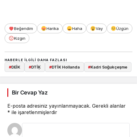
Beğendim
Harika
Haha
Vay
Üzgün
Kızgın
HABERLE ILGILI DAHA FAZLASI
#
DEİK
#
DTİĶ
#
DTİK Hollanda
#
Kadri Soğukçeşme
Bir Cevap Yaz
E-posta adresiniz yayınlanmayacak.
Gerekli alanlar
*
ile işaretlenmişlerdir