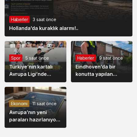
Haberler
3 saat önce
Hollanda’da kuraklık alarmı!..
Spor
5 saat önce
Haberler
9 saat önce
Türkiye’nin kartalı
Eindhoven’da bir
Avrupa Ligi’nde
konutta yapılan
Samet’le uçtu:
aramada silaha
Hradec Kralove 0 –
benzer bir nesne
Beşiktaş 1
bulundu.
Ekonomi
11 saat önce
Avrupa’nın yeni
paraları hazırlanıyor:
Euro banknotları
yeniden tasarlanıyor