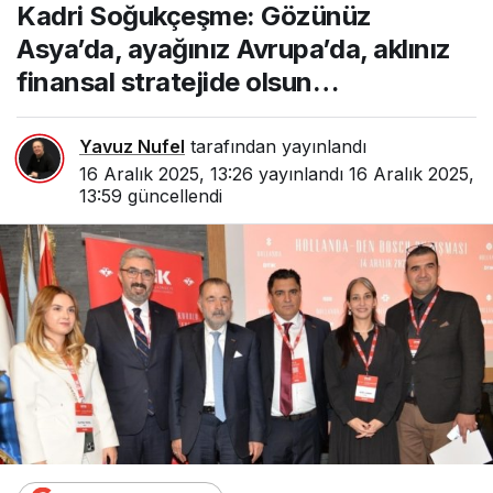
Kadri Soğukçeşme: Gözünüz
ayağınız Avrupa’da,
aklınız finansal stratejide
Asya’da, ayağınız Avrupa’da, aklınız
olsun…
finansal stratejide olsun…
Yavuz Nufel
tarafından yayınlandı
16 Aralık 2025, 13:26
yayınlandı
16 Aralık 2025,
13:59
güncellendi