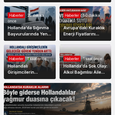
Haberler
25 dakika
Haberler
50 dakika
önce
önce
Hollanda’da Sığınma
Avrupa’daki Kuraklık
Başvurularında Yeni
Enerji Fiyatlarını
Değerlendirme
Vurdu: Hollanda’da
Sistemi Masada:
Elektrik Maliyetleri
IND’den Kritik Rapor
Yükseliyor
Haberler
1 saat önce
Haberler
1 saat önce
Hollandalı
Hollanda’da Şok Olay:
Girişimcilerin
Alkol Bağımlısı Aile
Geleceğe Güveni
Hekimi Görevden
Yeniden Arttı: Küresel
Uzaklaştırıldı,
Gerilimlere Rağmen
Muayenehanede
İyimserlik Güçleniyor
Şarap Şişeleri
Bulundu