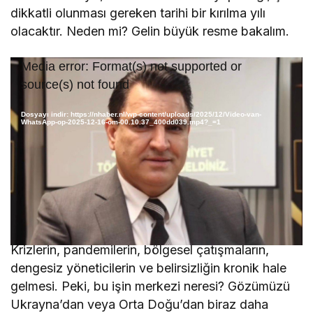
dikkatli olunması gereken tarihi bir kırılma yılı
olacaktır. Neden mi? Gelin büyük resme bakalım.
Video
Media error: Format(s) not supported or
oynatıcı
source(s) not found
Dosyayı indir: https://nhaber.nl/wp-content/uploads/2025/12/Video-van-
WhatsApp-op-2025-12-16-om-00.10.37_400dd039.mp4?_=1
Bu “ara geçiş” döneminin karakteristiği nedir?
Krizlerin, pandemilerin, bölgesel çatışmaların,
dengesiz yöneticilerin ve belirsizliğin kronik hale
gelmesi. Peki, bu işin merkezi neresi? Gözümüzü
Ukrayna’dan veya Orta Doğu’dan biraz daha