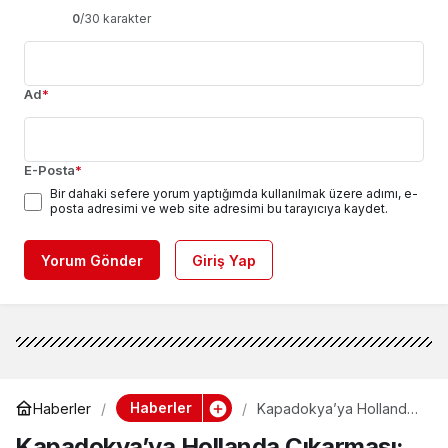
0
/30 karakter
Ad
*
E-Posta
*
Bir dahaki sefere yorum yaptığımda kullanılmak üzere adımı, e-
posta adresimi ve web site adresimi bu tarayıcıya kaydet.
Yorum Gönder
Giriş Yap
Haberler
Haberler
Kapadokya’ya Hollanda
Çıkarması: MÜSİAD
Kapadokya’ya Hollanda Çıkarması:
Heyetinden Nevşehir’e