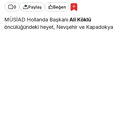
0
Paylaş
Beğen
MÜSİAD Hollanda Başkanı
Ali Köklü
öncülüğündeki heyet, Nevşehir ve Kapadokya
bölgesine yönelik kapsamlı bir iş ve inceleme
ziyareti gerçekleştirdi.
Türkiye ile Hollanda arasındaki ticari ilişkilerin
geliştirilmesine katkı sağlamayı amaçlayan