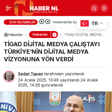
Fuarlar Sultanı Fest-i Ala
0
Paylaş
yarın başlıyor…
Adalet Bakanı Gürlek: İnternet
SON GELIŞMELER
TR
Haberciliğine Yeni Yasal
Haberler
Haberler
TİGAD DİJİTAL MEDYA
ÇALIŞTAYI TÜRKİYE’NİN
Düzenleme Yolda
TİGAD DİJİTAL MEDYA ÇALIŞTAYI
DİJİTAL MEDYA
VİZYONUNA YÖN VERDİ
TÜRKİYE’NİN DİJİTAL MEDYA
VİZYONUNA YÖN VERDİ
Sedat Tapan
tarafından yayınlandı
24 Aralık 2025, 13:48
yayınlandı
24 Aralık
2025, 14:26
güncellendi