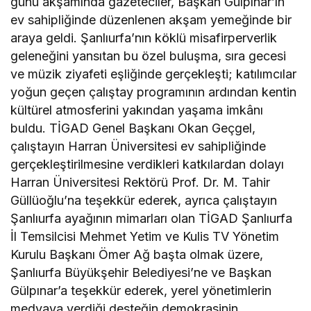
günü akşamında gazeteciler, Başkan Gülpınar’ın
ev sahipliğinde düzenlenen akşam yemeğinde bir
araya geldi. Şanlıurfa’nın köklü misafirperverlik
geleneğini yansıtan bu özel buluşma, sıra gecesi
ve müzik ziyafeti eşliğinde gerçekleşti; katılımcılar
yoğun geçen çalıştay programının ardından kentin
kültürel atmosferini yakından yaşama imkânı
buldu. TİGAD Genel Başkanı Okan Geçgel,
çalıştayın Harran Üniversitesi ev sahipliğinde
gerçekleştirilmesine verdikleri katkılardan dolayı
Harran Üniversitesi Rektörü Prof. Dr. M. Tahir
Güllüoğlu’na teşekkür ederek, ayrıca çalıştayın
Şanlıurfa ayağının mimarları olan TİGAD Şanlıurfa
İl Temsilcisi Mehmet Yetim ve Kulis TV Yönetim
Kurulu Başkanı Ömer Ağ başta olmak üzere,
Şanlıurfa Büyükşehir Belediyesi’ne ve Başkan
Gülpınar’a teşekkür ederek, yerel yönetimlerin
medyaya verdiği desteğin demokrasinin