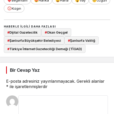
Beğendim
Harika
Haha
Vay
Üzgün
Kızgın
HABERLE ILGILI DAHA FAZLASI
#
Dijital Gazetecilik
#
Okan Geçgel
#
Şanlıurfa Büyükşehir Belediyesi
#
Şanlıurfa Valiliğ
#
Türkiye İnternet Gazeteciliği Derneği (TİGAD)
Bir Cevap Yaz
E-posta adresiniz yayınlanmayacak.
Gerekli alanlar
*
ile işaretlenmişlerdir