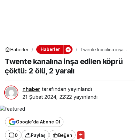
Haberler
Haberler
Twente kanalına inşa
edilen köprü çöktü: 2
Twente kanalına inşa edilen köprü
ölü, 2 yaralı
çöktü: 2 ölü, 2 yaralı
nhaber
tarafından yayınlandı
21 Şubat 2024, 22:22
yayınlandı
Google'da Abone Ol
0
Paylaş
Beğen