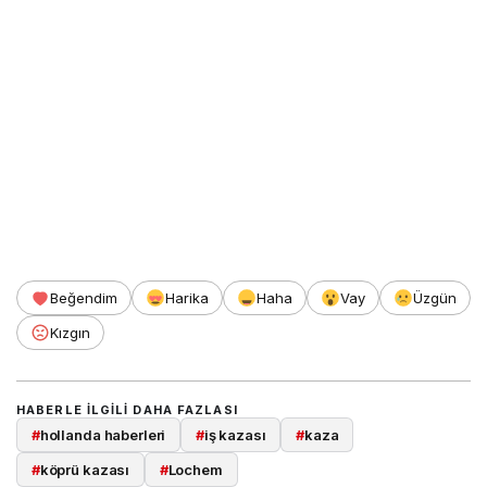
Beğendim
Harika
Haha
Vay
Üzgün
Kızgın
HABERLE ILGILI DAHA FAZLASI
#
hollanda haberleri
#
iş kazası
#
kaza
#
köprü kazası
#
Lochem