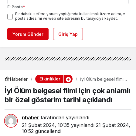
E-Posta
*
Bir dahaki sefere yorum yaptığımda kullanılmak üzere adımı, e-
posta adresimi ve web site adresimi bu tarayıcıya kaydet.
Yorum Gönder
Giriş Yap
Etkinlikler
Haberler
İyi Ölüm belgesel filmi
için çok anlamlı bir özel
İyi Ölüm belgesel filmi için çok anlamlı
gösterim tarihi açıklandı
bir özel gösterim tarihi açıklandı
nhaber
tarafından yayınlandı
21 Şubat 2024, 10:35
yayınlandı
21 Şubat 2024,
10:52
güncellendi