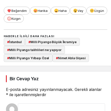
Beğendim
Harika
Haha
Vay
Üzgün
Kızgın
HABERLE ILGILI DAHA FAZLASI
#
İstanbul
#
Milli Piyango Büyük İkramiye
#
Milli Piyango talihlileri ne yapıyor
#
Milli Piyango Yılbaşı Özel
#
Nimet Abla Gişesi
Bir Cevap Yaz
E-posta adresiniz yayınlanmayacak.
Gerekli alanlar
*
ile işaretlenmişlerdir