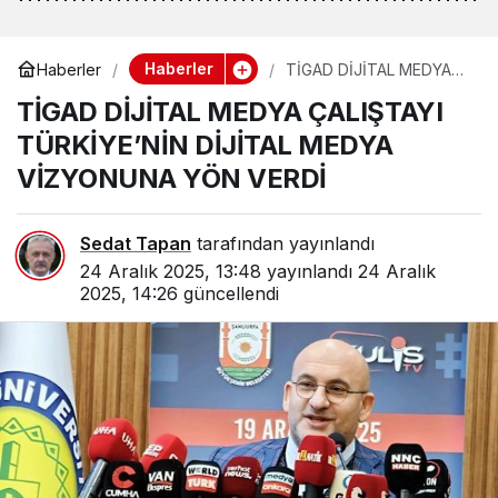
Haberler
Haberler
TİGAD DİJİTAL MEDYA
ÇALIŞTAYI TÜRKİYE’NİN
TİGAD DİJİTAL MEDYA ÇALIŞTAYI
DİJİTAL MEDYA
VİZYONUNA YÖN VERDİ
TÜRKİYE’NİN DİJİTAL MEDYA
VİZYONUNA YÖN VERDİ
Sedat Tapan
tarafından yayınlandı
24 Aralık 2025, 13:48
yayınlandı
24 Aralık
2025, 14:26
güncellendi