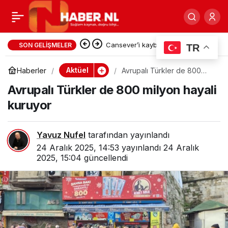
TİGAD DİJİTAL MEDYA
0
Paylaş
Cansever’i kaybettik…
ÇALIŞTAYI TÜRKİYE’NİN
SON GELIŞMELER
TR
DİJİTAL MEDYA
Aktüel
Haberler
Avrupalı Türkler de 800
milyon hayali kuruyor
Avrupalı Türkler de 800 milyon hayali
VİZYONUNA YÖN VERDİ
kuruyor
Yavuz Nufel
tarafından yayınlandı
24 Aralık 2025, 14:53
yayınlandı
24 Aralık
2025, 15:04
güncellendi