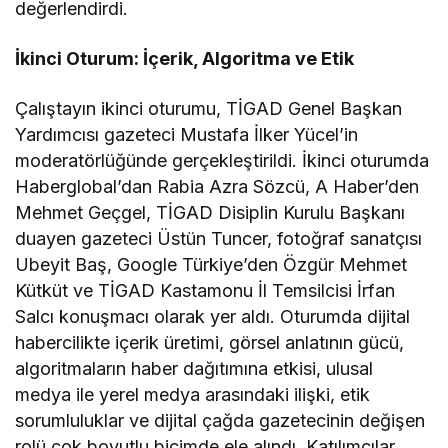
değerlendirdi.
İkinci Oturum: İçerik, Algoritma ve Etik
Çalıştayın ikinci oturumu, TİGAD Genel Başkan
Yardımcısı gazeteci Mustafa İlker Yücel’in
moderatörlüğünde gerçekleştirildi. İkinci oturumda
Haberglobal’dan Rabia Azra Sözcü, A Haber’den
Mehmet Geçgel, TİGAD Disiplin Kurulu Başkanı
duayen gazeteci Üstün Tuncer, fotoğraf sanatçısı
Ubeyit Baş, Google Türkiye’den Özgür Mehmet
Kütküt ve TİGAD Kastamonu İl Temsilcisi İrfan
Salcı konuşmacı olarak yer aldı. Oturumda dijital
habercilikte içerik üretimi, görsel anlatının gücü,
algoritmaların haber dağıtımına etkisi, ulusal
medya ile yerel medya arasındaki ilişki, etik
sorumluluklar ve dijital çağda gazetecinin değişen
rolü çok boyutlu biçimde ele alındı. Katılımcılar,