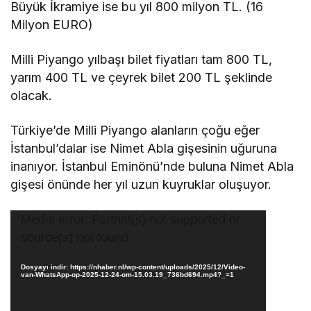
Büyük İkramiye ise bu yıl 800 milyon TL. (16
Milyon EURO)
Milli Piyango yılbaşı bilet fiyatları tam 800 TL,
yarım 400 TL ve çeyrek bilet 200 TL şeklinde
olacak.
Türkiye’de Milli Piyango alanların çoğu eğer
İstanbul’dalar ise Nimet Abla gişesinin uğuruna
inanıyor. İstanbul Eminönü’nde buluna Nimet Abla
gişesi önünde her yıl uzun kuyruklar oluşuyor.
Video
Media error: Format(s) not supported or
oynatıcı
source(s) not found
Dosyayı indir: https://nhaber.nl/wp-content/uploads/2025/12/Video-
van-WhatsApp-op-2025-12-24-om-15.03.19_736bd694.mp4?_=1