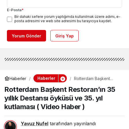
E-Posta
*
Bir dahaki sefere yorum yaptığımda kullanılmak üzere adımı, e-
posta adresimi ve web site adresimi bu tarayıcıya kaydet.
Yorum Gönder
Giriş Yap
Haberler
Haberler
Rotterdam Başkent
Restoran’ın 35 yıllık
Rotterdam Başkent Restoran’ın 35
Destansı öyküsü ve 35.
yıl kutlaması ( Video
yıllık Destansı öyküsü ve 35. yıl
Haber )
kutlaması ( Video Haber )
Yavuz Nufel
tarafından yayınlandı