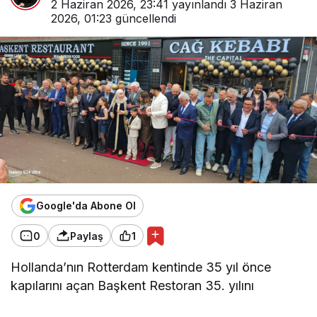
2 Haziran 2026, 23:41
yayınlandı
3 Haziran
2026, 01:23
güncellendi
Google'da Abone Ol
0
Paylaş
1
Hollanda’nın Rotterdam kentinde 35 yıl önce
kapılarını açan Başkent Restoran 35. yılını
muhteşem bir törenle kutladı.