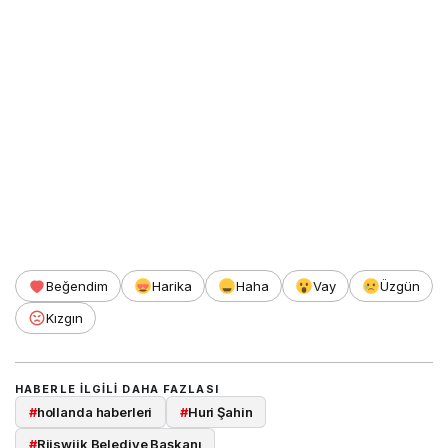
Beğendim
Harika
Haha
Vay
Üzgün
Kızgın
HABERLE ILGILI DAHA FAZLASI
#
hollanda haberleri
#
Huri Şahin
#
Rijswijk Belediye Başkanı